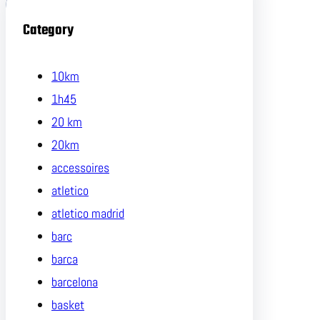
Category
10km
1h45
20 km
20km
accessoires
atletico
atletico madrid
barc
barca
barcelona
basket