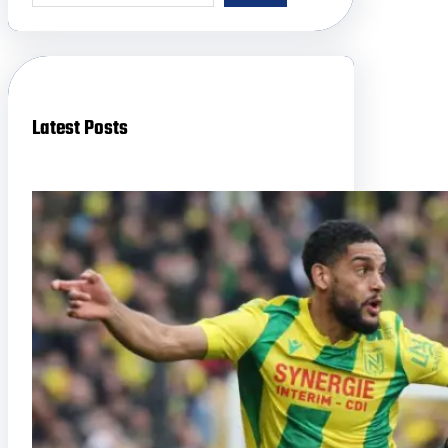
a
r
c
h
Latest Posts