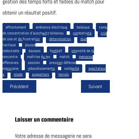
gestion des temps forts et faibles du match pour
obtenir un résultat positif.
affrontement
ambiance électrique
belgique
camp
de concentration d’auschwitz-birkenau
combativité
cris
de joie et de frustration
détermination
duel
tactique
équipe
redoutable
équipes
football
intensité de la
rencontre
maîtrise du jeu
match
menaces
offensives
passion
pression défense
marocaine
rebondissements
solidarité
spectateur
s
stade
supporters
terrain
Précédent
Suivant
Laisser un commentaire
Votre adresse de messagerie ne sera