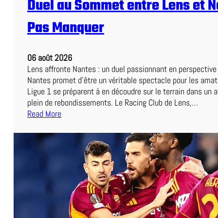
Duel au Sommet entre Lens et N
Pas Manquer
06 août 2026
Lens affronte Nantes : un duel passionnant en perspectiv
Nantes promet d’être un véritable spectacle pour les amat
Ligue 1 se préparent à en découdre sur le terrain dans un 
plein de rebondissements. Le Racing Club de Lens,…
Read More
:
D
u
e
l
a
u
S
o