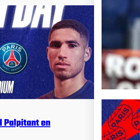
Inoubli
Article s
Passionn
l Palpitant en