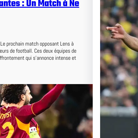
antes : Un Match à Ne
e Le prochain match opposant Lens à
eurs de football. Ces deux équipes de
affrontement qui s’annonce intense et
Duel au
et Nante
Pas Ma
Lens affr
passionn