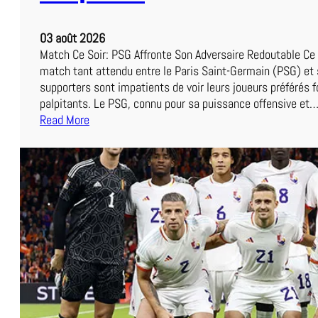
e
u
l
e
03 août 2026
’
r
Match Ce Soir: PSG Affronte Son Adversaire Redoutable Ce s
A
match tant attendu entre le Paris Saint-Germain (PSG) et 
S
supporters sont impatients de voir leurs joueurs préférés f
R
palpitants. Le PSG, connu pour sa puissance offensive et
o
Read More
m
:
a
L
:
e
U
M
n
a
e
t
E
c
x
h
p
P
é
S
r
G
i
d