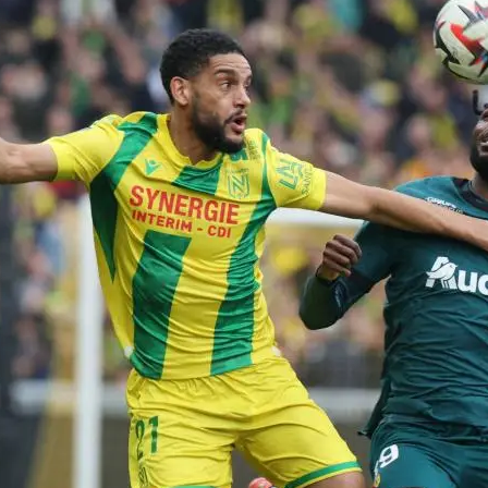
 Sommet entre Lens
s : Un Match à Ne
nquer
onte Nantes : un duel
ant en perspective Le…