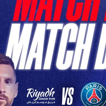
h PSG de Ce Soir: Un
pitant en
tive