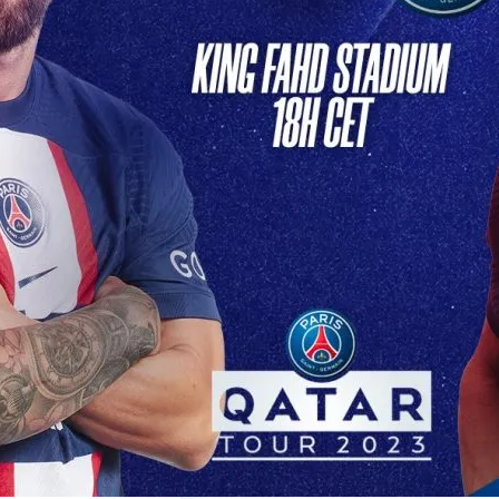
Soir: PSG Affronte Son
e Redoutable Ce soir,…