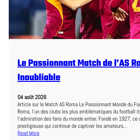
m
m
e
t
e
n
t
r
Le Passionnant Match de l’AS R
e
L
Inoubliable
e
n
s
04 août 2026
e
Article sur le Match AS Roma Le Passionnant Monde du Foo
t
Roma, l’un des clubs les plus emblématiques du football it
N
l’admiration des fans du monde entier. Fondé en 1927, ce c
a
prestigieuse qui continue de captiver les amateurs…
n
Read More
t
: