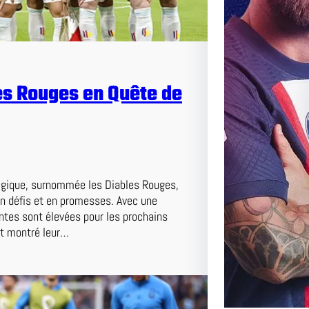
Match Ce 
Adversair
es Rouges en Quête de
lgique, surnommée les Diables Rouges,
en défis et en promesses. Avec une
ntes sont élevées pour les prochains
nt montré leur…