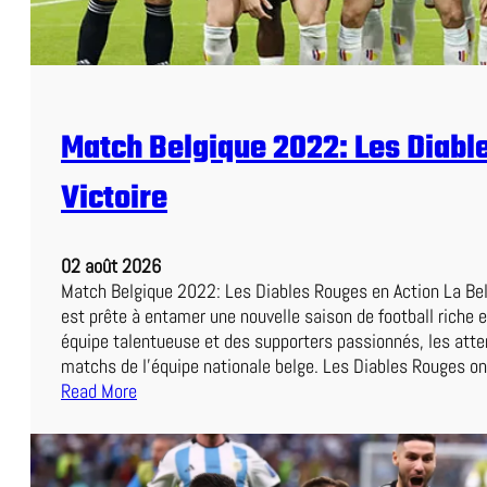
e
e
n
C
c
e
e
S
I
o
n
Match Belgique 2022: Les Diabl
i
o
r
u
Victoire
:
b
U
l
n
i
02 août 2026
D
a
Match Belgique 2022: Les Diables Rouges en Action La Be
u
b
est prête à entamer une nouvelle saison de football riche 
e
l
équipe talentueuse et des supporters passionnés, les atte
l
e
matchs de l’équipe nationale belge. Les Diables Rouges o
P
Read More
a
:
l
M
p
a
i