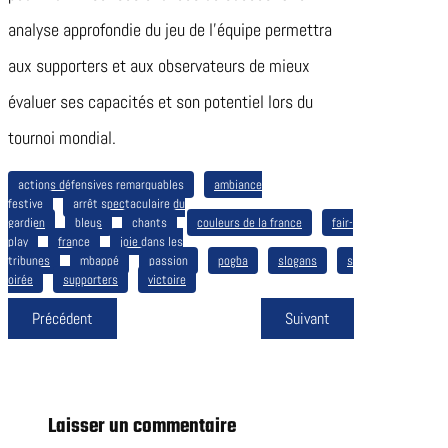
analyse approfondie du jeu de l’équipe permettra
aux supporters et aux observateurs de mieux
évaluer ses capacités et son potentiel lors du
tournoi mondial.
actions défensives remarquables
ambiance
festive
arrêt spectaculaire du
gardien
bleus
chants
couleurs de la france
fair-
play
france
joie dans les
tribunes
mbappé
passion
pogba
slogans
s
oirée
supporters
victoire
Précédent
Suivant
Laisser un commentaire