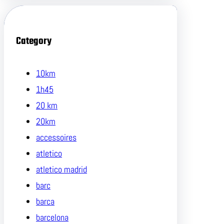
Category
10km
1h45
20 km
20km
accessoires
atletico
atletico madrid
barc
barca
barcelona