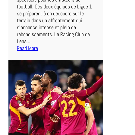
football. Ces deux équipes de Ligue 1
se préparent à en découdre sur le
terrain dans un affrontement qui
s’annonce intense et plein de
rebondissements. Le Racing Club de
Lens,…
Read More
:
D
u
e
l
a
u
S
o
m
m
e