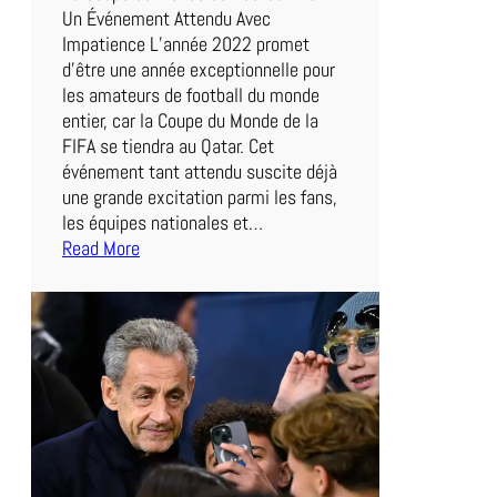
i
Un Événement Attendu Avec
a
Impatience L’année 2022 promet
b
d’être une année exceptionnelle pour
l
les amateurs de football du monde
e
entier, car la Coupe du Monde de la
s
FIFA se tiendra au Qatar. Cet
R
événement tant attendu suscite déjà
o
une grande excitation parmi les fans,
u
les équipes nationales et…
g
Read More
:
e
L
s
e
e
M
n
a
Q
t
u
c
ê
h
t
d
e