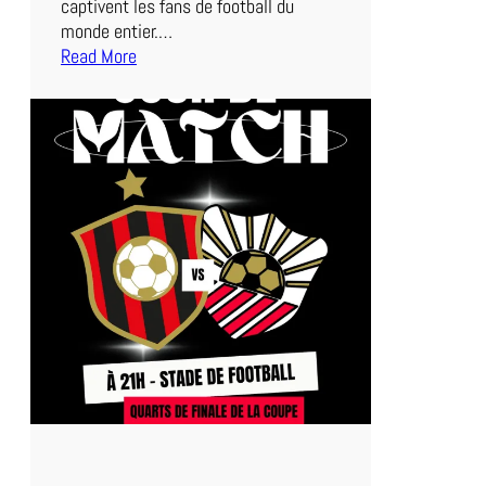
captivent les fans de football du
e
monde entier.…
S
Read More
o
:
i
D
r
u
e
l
e
n
S
é
r
i
e
A
:
L
a
z