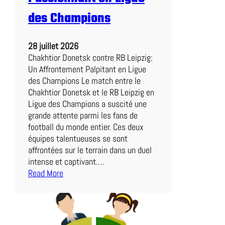
a
des Champions
l
l
:
28 juillet 2026
U
Chakhtior Donetsk contre RB Leipzig:
n
Un Affrontement Palpitant en Ligue
S
des Champions Le match entre le
p
Chakhtior Donetsk et le RB Leipzig en
e
Ligue des Champions a suscité une
c
grande attente parmi les fans de
t
football du monde entier. Ces deux
a
équipes talentueuses se sont
c
affrontées sur le terrain dans un duel
l
intense et captivant.…
e
Read More
I
:
n
C
o
h
u
a