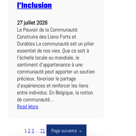
l’Inclusion
p
z
i
27 juillet 2026
g
Le Pouvoir de la Communauté:
:
Construire des Liens Forts et
U
Durables La communauté est un pilier
n
essentiel de nos vies. Que ce soit à
D
l’échelle locale ou mondiale, le
u
sentiment d’appartenance à une
e
communauté peut apporter un soutien
l
précieux, favoriser le partage
P
d’expériences et renforcer les liens
a
entre individus. En Belgique, la notion
s
de communauté…
s
Read More
i
:
o
R
n
e
1
2
3
…
71
Page suivante
»
n
n