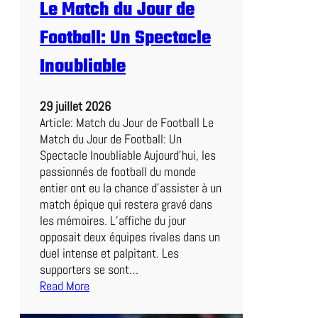
Le Match du Jour de
i
o
Football: Un Spectacle
a
f
Inoubliable
f
r
29 juillet 2026
o
Article: Match du Jour de Football Le
n
Match du Jour de Football: Un
t
Spectacle Inoubliable Aujourd’hui, les
e
passionnés de football du monde
B
entier ont eu la chance d’assister à un
o
match épique qui restera gravé dans
l
les mémoires. L’affiche du jour
o
opposait deux équipes rivales dans un
g
duel intense et palpitant. Les
n
supporters se sont…
e
Read More
d
:
a
L