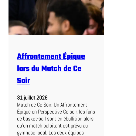
e
d
l
e
’
V
A
i
n
c
n
t
é
o
e
i
Affrontement Épique
:
r
C
e
lors du Match de Ce
D
M
Soir
2
0
31 juillet 2026
2
Match de Ce Soir: Un Affrontement
2
Épique en Perspective Ce soir, les fans
e
de basket-ball sont en ébullition alors
n
qu’un match palpitant est prévu au
V
gymnase local. Les deux équipes
u