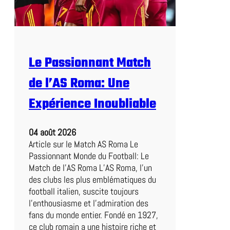
t
e
n
t
r
Le Passionnant Match
e
L
de l’AS Roma: Une
e
n
Expérience Inoubliable
s
e
04 août 2026
t
Article sur le Match AS Roma Le
N
Passionnant Monde du Football: Le
a
Match de l’AS Roma L’AS Roma, l’un
n
des clubs les plus emblématiques du
t
football italien, suscite toujours
e
l’enthousiasme et l’admiration des
s
fans du monde entier. Fondé en 1927,
:
ce club romain a une histoire riche et
U