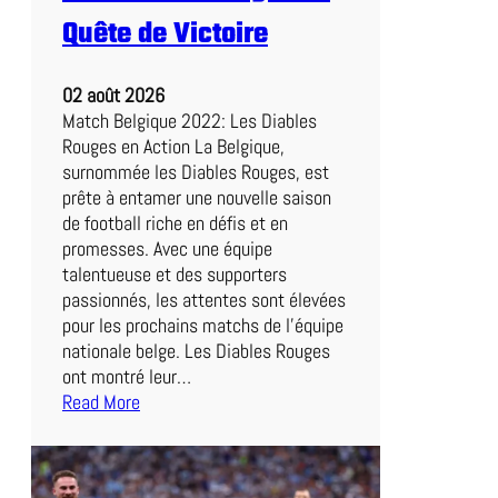
U
Quête de Victoire
n
D
02 août 2026
u
Match Belgique 2022: Les Diables
e
Rouges en Action La Belgique,
l
surnommée les Diables Rouges, est
P
prête à entamer une nouvelle saison
a
de football riche en défis et en
l
promesses. Avec une équipe
p
talentueuse et des supporters
i
passionnés, les attentes sont élevées
t
pour les prochains matchs de l’équipe
a
nationale belge. Les Diables Rouges
n
ont montré leur…
t
Read More
e
:
n
M
P
a
e