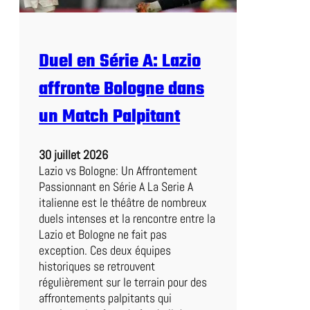
p
i
q
Duel en Série A: Lazio
u
e
affronte Bologne dans
l
o
un Match Palpitant
r
s
30 juillet 2026
d
Lazio vs Bologne: Un Affrontement
u
Passionnant en Série A La Serie A
M
italienne est le théâtre de nombreux
a
duels intenses et la rencontre entre la
t
Lazio et Bologne ne fait pas
c
exception. Ces deux équipes
h
historiques se retrouvent
d
régulièrement sur le terrain pour des
e
affrontements palpitants qui
C