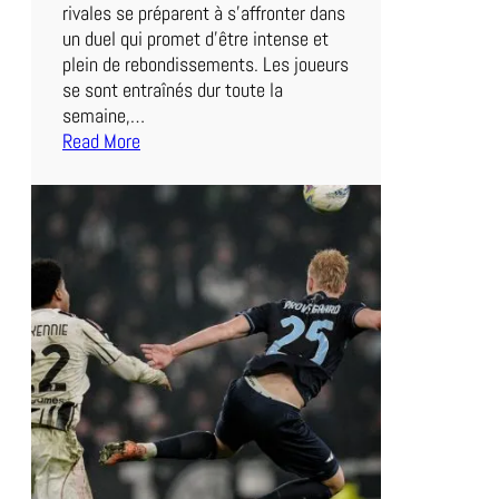
rivales se préparent à s’affronter dans
e
un duel qui promet d’être intense et
!
plein de rebondissements. Les joueurs
se sont entraînés dur toute la
semaine,…
Read More
:
A
f
f
r
o
n
t
e
m
e
n
t
É