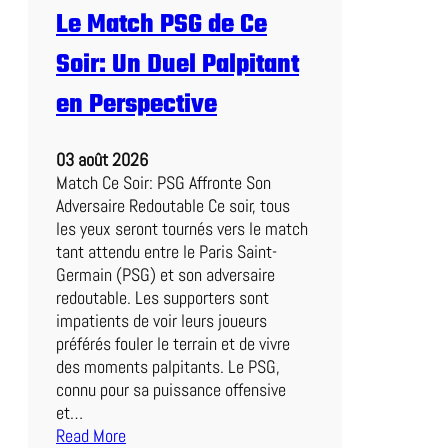
t
Le Match PSG de Ce
c
h
Soir: Un Duel Palpitant
d
e
en Perspective
l
’
03 août 2026
A
Match Ce Soir: PSG Affronte Son
S
Adversaire Redoutable Ce soir, tous
R
les yeux seront tournés vers le match
o
tant attendu entre le Paris Saint-
m
Germain (PSG) et son adversaire
a
redoutable. Les supporters sont
:
impatients de voir leurs joueurs
U
préférés fouler le terrain et de vivre
n
des moments palpitants. Le PSG,
e
connu pour sa puissance offensive
E
et…
x
Read More
p