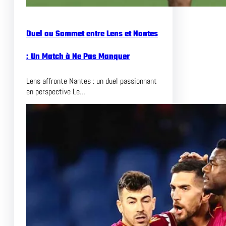
t
r
u
Duel au Sommet entre Lens et Nantes
i
r
: Un Match à Ne Pas Manquer
e
l
Lens affronte Nantes : un duel passionnant
’
en perspective Le…
U
n
i
t
é
e
t
l
’
I
n