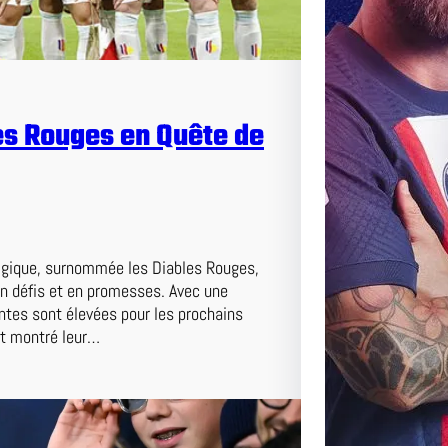
Match Ce 
Adversair
es Rouges en Quête de
lgique, surnommée les Diables Rouges,
en défis et en promesses. Avec une
ntes sont élevées pour les prochains
nt montré leur…