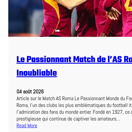
m
m
e
t
e
n
t
r
Le Passionnant Match de l’AS R
e
L
Inoubliable
e
n
s
04 août 2026
e
Article sur le Match AS Roma Le Passionnant Monde du Foo
t
Roma, l’un des clubs les plus emblématiques du football it
N
l’admiration des fans du monde entier. Fondé en 1927, ce c
a
prestigieuse qui continue de captiver les amateurs…
n
Read More
t
: