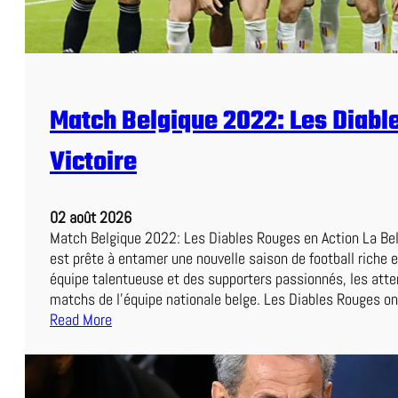
e
e
n
C
c
e
e
S
I
o
n
Match Belgique 2022: Les Diabl
i
o
r
u
Victoire
:
b
U
l
n
i
02 août 2026
D
a
Match Belgique 2022: Les Diables Rouges en Action La Be
u
b
est prête à entamer une nouvelle saison de football riche 
e
l
équipe talentueuse et des supporters passionnés, les atte
l
e
matchs de l’équipe nationale belge. Les Diables Rouges o
P
Read More
a
:
l
M
p
a
i