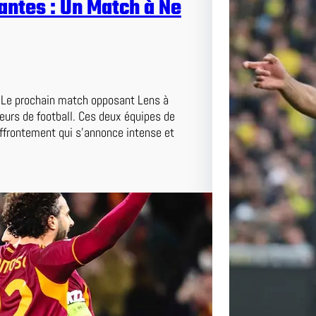
antes : Un Match à Ne
e Le prochain match opposant Lens à
eurs de football. Ces deux équipes de
affrontement qui s’annonce intense et
Duel au
et Nante
Pas Ma
Lens affr
passionn