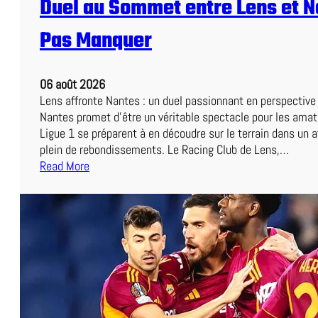
Duel au Sommet entre Lens et N
Pas Manquer
06 août 2026
Lens affronte Nantes : un duel passionnant en perspectiv
Nantes promet d’être un véritable spectacle pour les amat
Ligue 1 se préparent à en découdre sur le terrain dans un 
plein de rebondissements. Le Racing Club de Lens,…
Read More
:
D
u
e
l
a
u
S
o