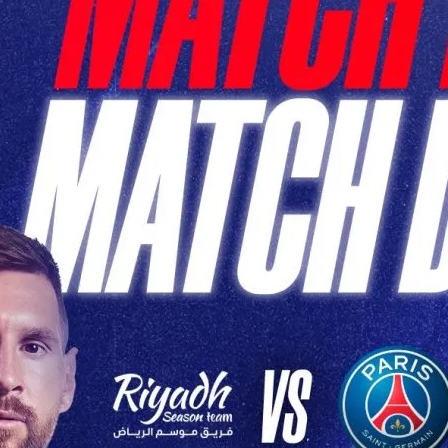
h PSG de Ce Soir: Un
pitant en
tive