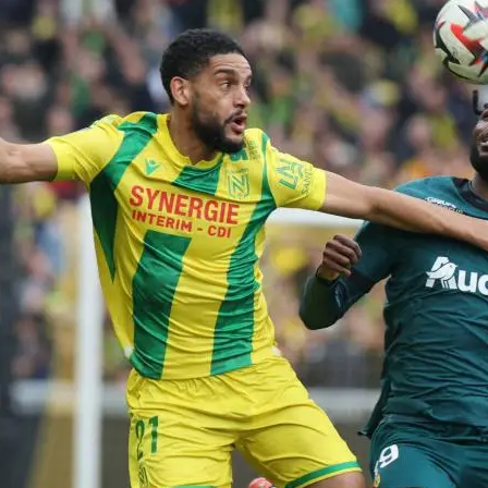
 Sommet entre Lens
s : Un Match à Ne
nquer
onte Nantes : un duel
ant en perspective Le…