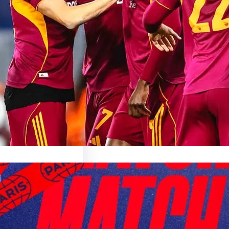
able
ur le Match AS Roma Le
ant Monde du…