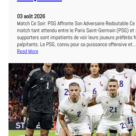
e
u
l
e
03 août 2026
’
r
Match Ce Soir: PSG Affronte Son Adversaire Redoutable Ce s
A
match tant attendu entre le Paris Saint-Germain (PSG) et 
S
supporters sont impatients de voir leurs joueurs préférés f
R
palpitants. Le PSG, connu pour sa puissance offensive et
o
Read More
m
:
a
L
:
e
U
M
n
a
e
t
E
c
x
h
p
P
é
S
r
G
i
d