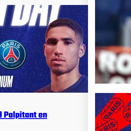
Inoubli
Article s
Passionn
l Palpitant en