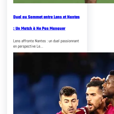
t
r
u
Duel au Sommet entre Lens et Nantes
i
r
: Un Match à Ne Pas Manquer
e
l
Lens affronte Nantes : un duel passionnant
’
en perspective Le…
U
n
i
t
é
e
t
l
’
I
n