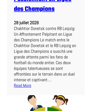
a
des Champions
l
l
:
28 juillet 2026
U
Chakhtior Donetsk contre RB Leipzig:
n
Un Affrontement Palpitant en Ligue
S
des Champions Le match entre le
p
Chakhtior Donetsk et le RB Leipzig en
e
Ligue des Champions a suscité une
c
grande attente parmi les fans de
t
football du monde entier. Ces deux
a
équipes talentueuses se sont
c
affrontées sur le terrain dans un duel
l
intense et captivant.…
e
Read More
I
:
n
C
o
h
u
a