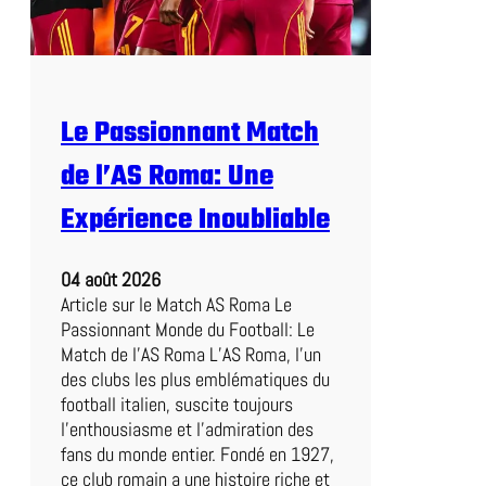
t
e
n
t
r
Le Passionnant Match
e
L
de l’AS Roma: Une
e
n
Expérience Inoubliable
s
e
04 août 2026
t
Article sur le Match AS Roma Le
N
Passionnant Monde du Football: Le
a
Match de l’AS Roma L’AS Roma, l’un
n
des clubs les plus emblématiques du
t
football italien, suscite toujours
e
l’enthousiasme et l’admiration des
s
fans du monde entier. Fondé en 1927,
:
ce club romain a une histoire riche et
U