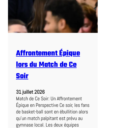
e
d
l
e
’
V
A
i
n
c
n
t
é
o
e
i
Affrontement Épique
:
r
C
e
lors du Match de Ce
D
M
Soir
2
0
31 juillet 2026
2
Match de Ce Soir: Un Affrontement
2
Épique en Perspective Ce soir, les fans
e
de basket-ball sont en ébullition alors
n
qu’un match palpitant est prévu au
V
gymnase local. Les deux équipes
u