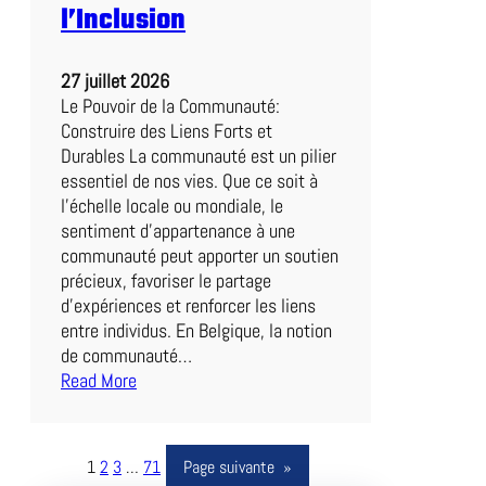
l’Inclusion
p
z
i
27 juillet 2026
g
Le Pouvoir de la Communauté:
:
Construire des Liens Forts et
U
Durables La communauté est un pilier
n
essentiel de nos vies. Que ce soit à
D
l’échelle locale ou mondiale, le
u
sentiment d’appartenance à une
e
communauté peut apporter un soutien
l
précieux, favoriser le partage
P
d’expériences et renforcer les liens
a
entre individus. En Belgique, la notion
s
de communauté…
s
Read More
i
:
o
R
n
e
1
2
3
…
71
Page suivante
»
n
n