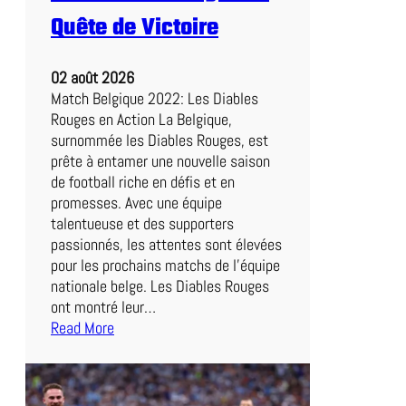
U
Quête de Victoire
n
D
02 août 2026
u
Match Belgique 2022: Les Diables
e
Rouges en Action La Belgique,
l
surnommée les Diables Rouges, est
P
prête à entamer une nouvelle saison
a
de football riche en défis et en
l
promesses. Avec une équipe
p
talentueuse et des supporters
i
passionnés, les attentes sont élevées
t
pour les prochains matchs de l’équipe
a
nationale belge. Les Diables Rouges
n
ont montré leur…
t
Read More
e
:
n
M
P
a
e