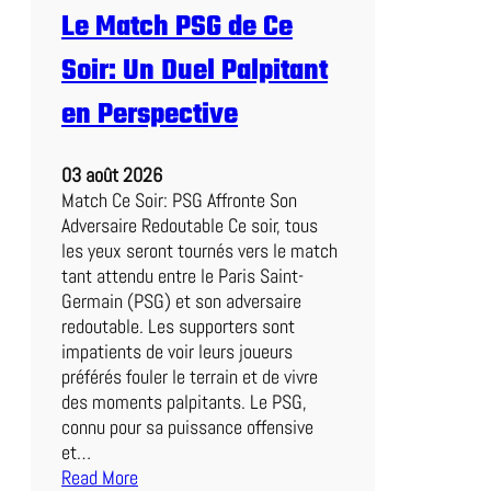
t
Le Match PSG de Ce
c
h
Soir: Un Duel Palpitant
d
e
en Perspective
l
’
03 août 2026
A
Match Ce Soir: PSG Affronte Son
S
Adversaire Redoutable Ce soir, tous
R
les yeux seront tournés vers le match
o
tant attendu entre le Paris Saint-
m
Germain (PSG) et son adversaire
a
redoutable. Les supporters sont
:
impatients de voir leurs joueurs
U
préférés fouler le terrain et de vivre
n
des moments palpitants. Le PSG,
e
connu pour sa puissance offensive
E
et…
x
Read More
p