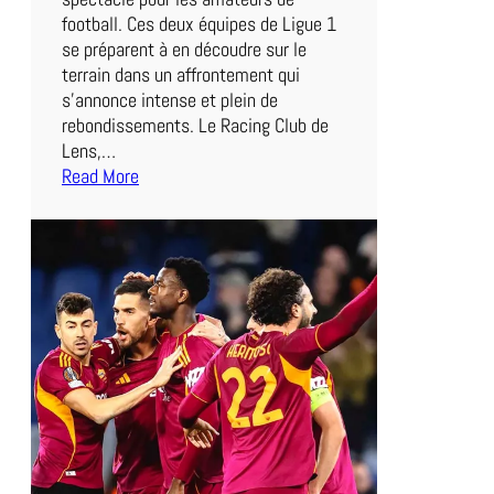
football. Ces deux équipes de Ligue 1
se préparent à en découdre sur le
terrain dans un affrontement qui
s’annonce intense et plein de
rebondissements. Le Racing Club de
Lens,…
Read More
:
D
u
e
l
a
u
S
o
m
m
e