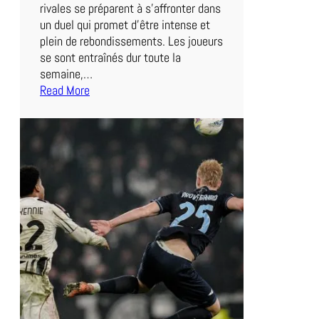
rivales se préparent à s’affronter dans
e
un duel qui promet d’être intense et
!
plein de rebondissements. Les joueurs
se sont entraînés dur toute la
semaine,…
Read More
:
A
f
f
r
o
n
t
e
m
e
n
t
É