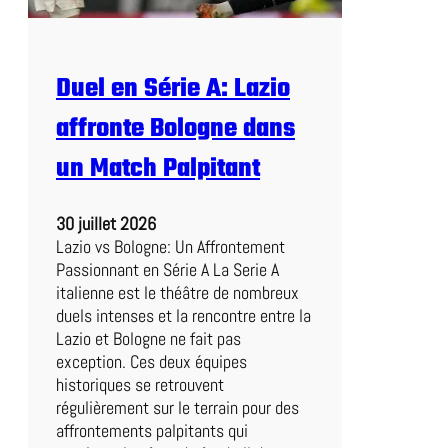
p
i
q
Duel en Série A: Lazio
u
e
affronte Bologne dans
l
o
un Match Palpitant
r
s
30 juillet 2026
d
Lazio vs Bologne: Un Affrontement
u
Passionnant en Série A La Serie A
M
italienne est le théâtre de nombreux
a
duels intenses et la rencontre entre la
t
Lazio et Bologne ne fait pas
c
exception. Ces deux équipes
h
historiques se retrouvent
d
régulièrement sur le terrain pour des
e
affrontements palpitants qui
C