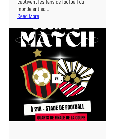
captivent les fans de football du
e
monde entier.…
S
Read More
o
:
i
D
r
u
e
l
e
n
S
é
r
i
e
A
:
L
a
z