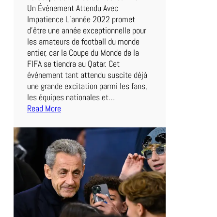
i
Un Événement Attendu Avec
a
Impatience L’année 2022 promet
b
d’être une année exceptionnelle pour
l
les amateurs de football du monde
e
entier, car la Coupe du Monde de la
s
FIFA se tiendra au Qatar. Cet
R
événement tant attendu suscite déjà
o
une grande excitation parmi les fans,
u
les équipes nationales et…
g
Read More
:
e
L
s
e
e
M
n
a
Q
t
u
c
ê
h
t
d
e