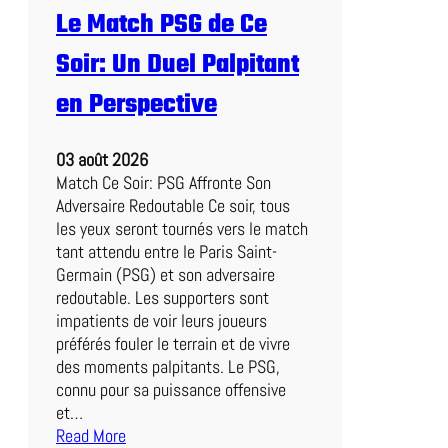
t
Le Match PSG de Ce
c
h
Soir: Un Duel Palpitant
d
e
en Perspective
l
’
03 août 2026
A
Match Ce Soir: PSG Affronte Son
S
Adversaire Redoutable Ce soir, tous
R
les yeux seront tournés vers le match
o
tant attendu entre le Paris Saint-
m
Germain (PSG) et son adversaire
a
redoutable. Les supporters sont
:
impatients de voir leurs joueurs
U
préférés fouler le terrain et de vivre
n
des moments palpitants. Le PSG,
e
connu pour sa puissance offensive
E
et…
x
Read More
p