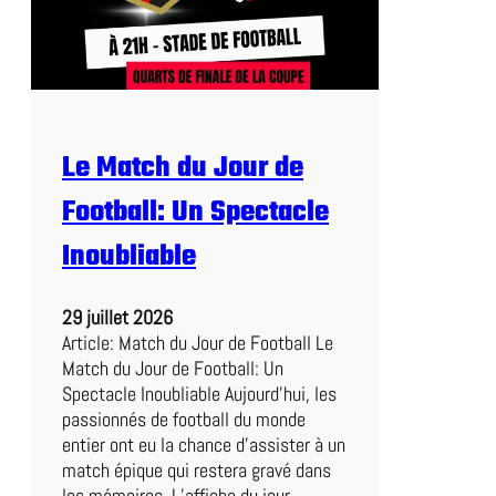
e
A
:
L
a
z
Le Match du Jour de
i
o
Football: Un Spectacle
a
f
Inoubliable
f
r
29 juillet 2026
o
Article: Match du Jour de Football Le
n
Match du Jour de Football: Un
t
Spectacle Inoubliable Aujourd’hui, les
e
passionnés de football du monde
B
entier ont eu la chance d’assister à un
o
match épique qui restera gravé dans
l
les mémoires. L’affiche du jour