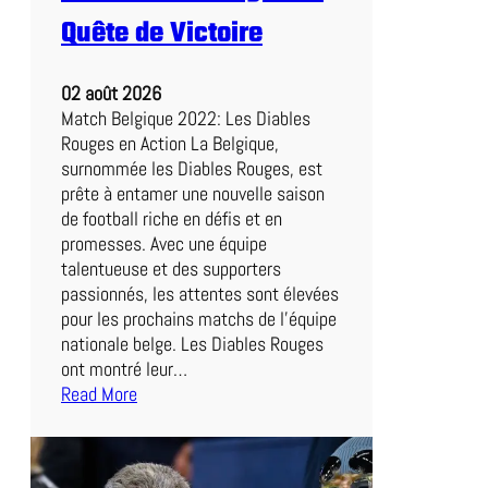
U
Quête de Victoire
n
D
02 août 2026
u
Match Belgique 2022: Les Diables
e
Rouges en Action La Belgique,
l
surnommée les Diables Rouges, est
P
prête à entamer une nouvelle saison
a
de football riche en défis et en
l
promesses. Avec une équipe
p
talentueuse et des supporters
i
passionnés, les attentes sont élevées
t
pour les prochains matchs de l’équipe
a
nationale belge. Les Diables Rouges
n
ont montré leur…
t
Read More
e
:
n
M
P
a
e