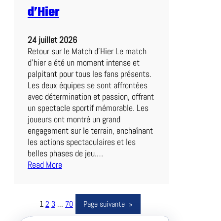
b
d’Hier
o
u
24 juillet 2026
r
Retour sur le Match d’Hier Le match
g
d’hier a été un moment intense et
e
palpitant pour tous les fans présents.
n
Les deux équipes se sont affrontées
B
avec détermination et passion, offrant
u
un spectacle sportif mémorable. Les
n
joueurs ont montré un grand
d
engagement sur le terrain, enchaînant
e
les actions spectaculaires et les
s
belles phases de jeu.…
l
Read More
i
:
g
R
a
é
:
1
2
3
…
70
Page suivante
»
t
U
r