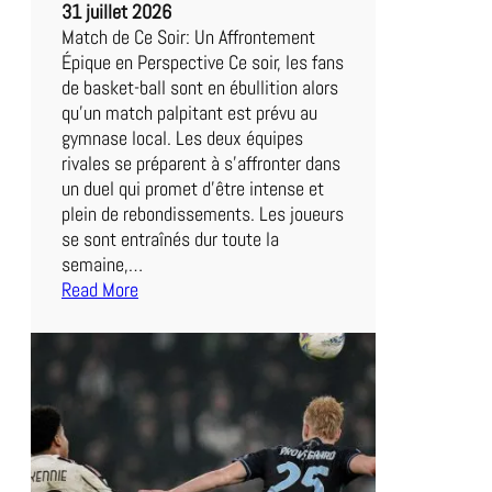
31 juillet 2026
i
Match de Ce Soir: Un Affrontement
a
Épique en Perspective Ce soir, les fans
b
de basket-ball sont en ébullition alors
l
qu’un match palpitant est prévu au
e
gymnase local. Les deux équipes
s
rivales se préparent à s’affronter dans
R
un duel qui promet d’être intense et
o
plein de rebondissements. Les joueurs
u
se sont entraînés dur toute la
g
semaine,…
e
Read More
s
:
e
A
n
f
Q
f
u
r
ê
o
t
n
e
t