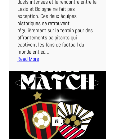
duels intenses et la rencontre entre la
t
Lazio et Bologne ne fait pas
c
exception. Ces deux équipes
h
historiques se retrouvent
d
régulièrement sur le terrain pour des
e
affrontements palpitants qui
C
captivent les fans de football du
e
monde entier.…
S
Read More
o
:
i
D
r
u
e
l
e
n
S
é
r
i