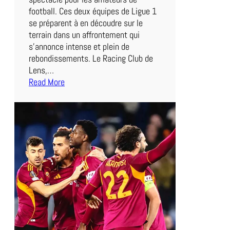
football. Ces deux équipes de Ligue 1
se préparent à en découdre sur le
terrain dans un affrontement qui
s’annonce intense et plein de
rebondissements. Le Racing Club de
Lens,…
Read More
:
D
u
e
l
a
u
S
o
m
m
e