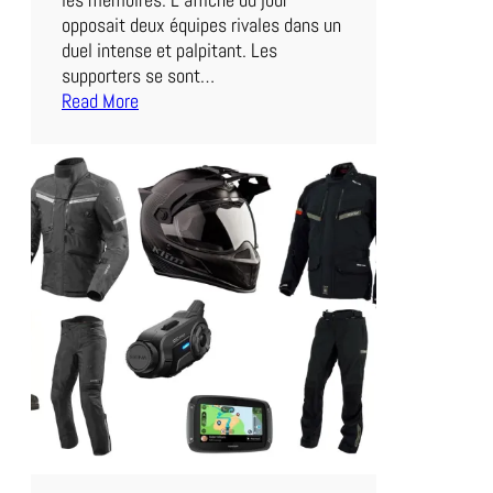
o
opposait deux équipes rivales dans un
g
duel intense et palpitant. Les
n
supporters se sont…
e
Read More
d
:
a
L
n
e
s
M
u
a
n
t
M
c
a
h
t
d
c
u
h
J
P
o
a
u
l
r
p
d
i