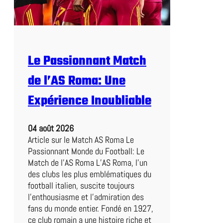
t
e
n
t
r
Le Passionnant Match
e
L
de l’AS Roma: Une
e
n
Expérience Inoubliable
s
e
04 août 2026
t
Article sur le Match AS Roma Le
N
Passionnant Monde du Football: Le
a
Match de l’AS Roma L’AS Roma, l’un
n
des clubs les plus emblématiques du
t
football italien, suscite toujours
e
l’enthousiasme et l’admiration des
s
fans du monde entier. Fondé en 1927,
:
ce club romain a une histoire riche et
U