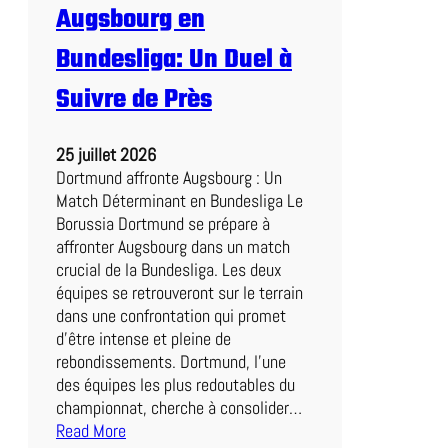
r
Augsbourg en
s
o
Bundesliga: Un Duel à
n
Suivre de Près
n
a
l
25 juillet 2026
i
Dortmund affronte Augsbourg : Un
s
Match Déterminant en Bundesliga Le
e
Borussia Dortmund se prépare à
z
affronter Augsbourg dans un match
V
crucial de la Bundesliga. Les deux
o
équipes se retrouveront sur le terrain
t
dans une confrontation qui promet
r
d’être intense et pleine de
e
rebondissements. Dortmund, l’une
E
des équipes les plus redoutables du
x
championnat, cherche à consolider…
p
Read More
é