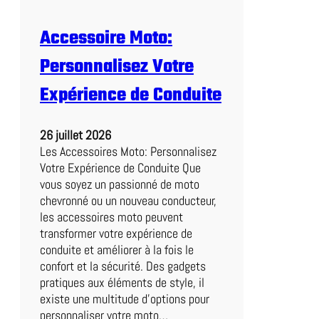
e
t
F
a
Accessoire Moto:
o
n
o
Personnalisez Votre
t
t
b
Expérience de Conduite
a
l
26 juillet 2026
l
Les Accessoires Moto: Personnalisez
:
Votre Expérience de Conduite Que
U
vous soyez un passionné de moto
n
chevronné ou un nouveau conducteur,
S
les accessoires moto peuvent
p
transformer votre expérience de
e
conduite et améliorer à la fois le
c
confort et la sécurité. Des gadgets
t
pratiques aux éléments de style, il
a
existe une multitude d’options pour
c
personnaliser votre moto…
l