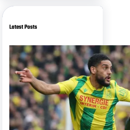
c
h
Latest Posts