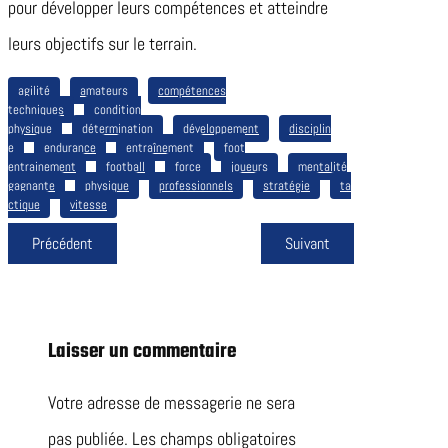
pour développer leurs compétences et atteindre
leurs objectifs sur le terrain.
agilité
amateurs
compétences
techniques
condition
physique
détermination
développement
disciplin
e
endurance
entraînement
foot
entrainement
football
force
joueurs
mentalité
gagnante
physique
professionnels
stratégie
ta
ctique
vitesse
Précédent
Suivant
Laisser un commentaire
Votre adresse de messagerie ne sera
pas publiée.
Les champs obligatoires