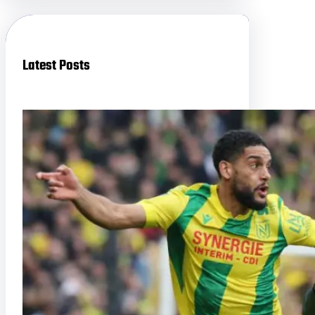
c
h
Latest Posts