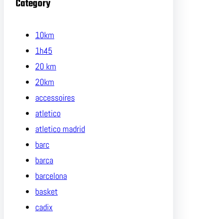
Category
10km
1h45
20 km
20km
accessoires
atletico
atletico madrid
barc
barca
barcelona
basket
cadix