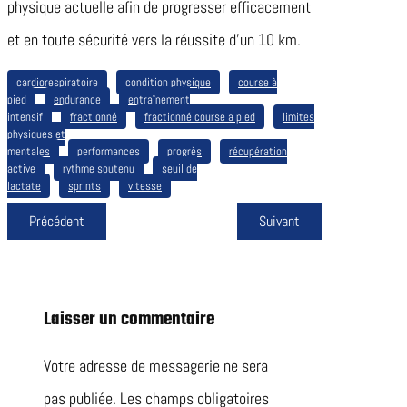
physique actuelle afin de progresser efficacement
et en toute sécurité vers la réussite d’un 10 km.
cardiorespiratoire
condition physique
course à
pied
endurance
entraînement
intensif
fractionné
fractionné course a pied
limites
physiques et
mentales
performances
progrès
récupération
active
rythme soutenu
seuil de
lactate
sprints
vitesse
Précédent
Suivant
Laisser un commentaire
Votre adresse de messagerie ne sera
pas publiée.
Les champs obligatoires