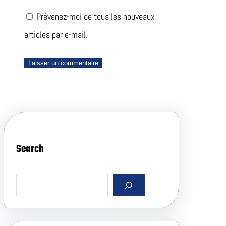
Prévenez-moi de tous les nouveaux
articles par e-mail.
Search
S
e
a
r
c
h