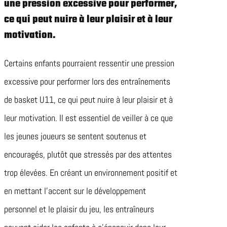
une pression excessive pour performer,
ce qui peut nuire à leur plaisir et à leur
motivation.
Certains enfants pourraient ressentir une pression
excessive pour performer lors des entraînements
de basket U11, ce qui peut nuire à leur plaisir et à
leur motivation. Il est essentiel de veiller à ce que
les jeunes joueurs se sentent soutenus et
encouragés, plutôt que stressés par des attentes
trop élevées. En créant un environnement positif et
en mettant l’accent sur le développement
personnel et le plaisir du jeu, les entraîneurs