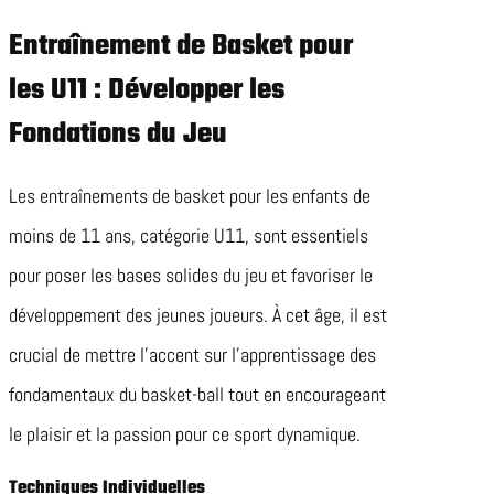
Entraînement de Basket pour
les U11 : Développer les
Fondations du Jeu
Les entraînements de basket pour les enfants de
moins de 11 ans, catégorie U11, sont essentiels
pour poser les bases solides du jeu et favoriser le
développement des jeunes joueurs. À cet âge, il est
crucial de mettre l’accent sur l’apprentissage des
fondamentaux du basket-ball tout en encourageant
le plaisir et la passion pour ce sport dynamique.
Techniques Individuelles