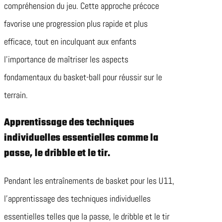
compréhension du jeu. Cette approche précoce
favorise une progression plus rapide et plus
efficace, tout en inculquant aux enfants
l’importance de maîtriser les aspects
fondamentaux du basket-ball pour réussir sur le
terrain.
Apprentissage des techniques
individuelles essentielles comme la
passe, le dribble et le tir.
Pendant les entraînements de basket pour les U11,
l’apprentissage des techniques individuelles
essentielles telles que la passe, le dribble et le tir