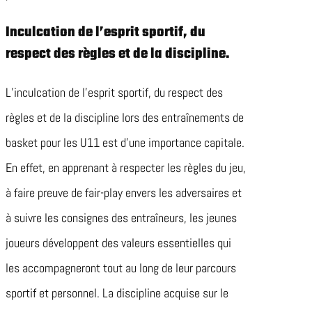
Inculcation de l’esprit sportif, du
respect des règles et de la discipline.
L’inculcation de l’esprit sportif, du respect des
règles et de la discipline lors des entraînements de
basket pour les U11 est d’une importance capitale.
En effet, en apprenant à respecter les règles du jeu,
à faire preuve de fair-play envers les adversaires et
à suivre les consignes des entraîneurs, les jeunes
joueurs développent des valeurs essentielles qui
les accompagneront tout au long de leur parcours
sportif et personnel. La discipline acquise sur le