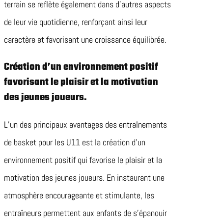
terrain se reflète également dans d’autres aspects
de leur vie quotidienne, renforçant ainsi leur
caractère et favorisant une croissance équilibrée.
Création d’un environnement positif
favorisant le plaisir et la motivation
des jeunes joueurs.
L’un des principaux avantages des entraînements
de basket pour les U11 est la création d’un
environnement positif qui favorise le plaisir et la
motivation des jeunes joueurs. En instaurant une
atmosphère encourageante et stimulante, les
entraîneurs permettent aux enfants de s’épanouir