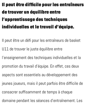
Il peut être difficile pour les entraîneurs
de trouver un équilibre entre
l’apprentissage des techniques
individuelles et le travail d’équipe.
Il peut être un défi pour les entraîneurs de basket
U11 de trouver le juste équilibre entre
l’enseignement des techniques individuelles et la
promotion du travail d’équipe. En effet, ces deux
aspects sont essentiels au développement des
jeunes joueurs, mais il peut parfois être difficile de
consacrer suffisamment de temps à chaque
domaine pendant les séances d’entraînement. Les