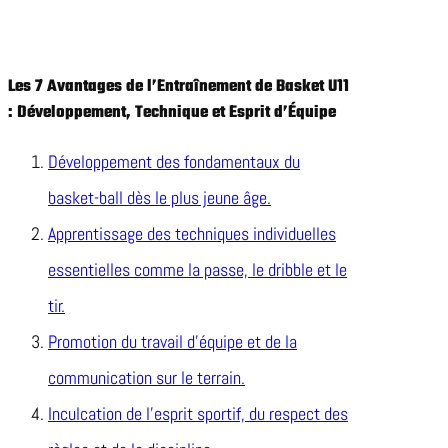
Les 7 Avantages de l’Entraînement de Basket U11
: Développement, Technique et Esprit d’Équipe
Développement des fondamentaux du
basket-ball dès le plus jeune âge.
Apprentissage des techniques individuelles
essentielles comme la passe, le dribble et le
tir.
Promotion du travail d’équipe et de la
communication sur le terrain.
Inculcation de l’esprit sportif, du respect des