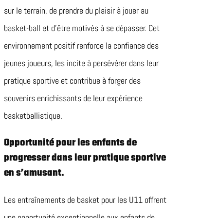
sur le terrain, de prendre du plaisir à jouer au
basket-ball et d’être motivés à se dépasser. Cet
environnement positif renforce la confiance des
jeunes joueurs, les incite à persévérer dans leur
pratique sportive et contribue à forger des
souvenirs enrichissants de leur expérience
basketballistique.
Opportunité pour les enfants de
progresser dans leur pratique sportive
en s’amusant.
Les entraînements de basket pour les U11 offrent
une opportunité exceptionnelle aux enfants de