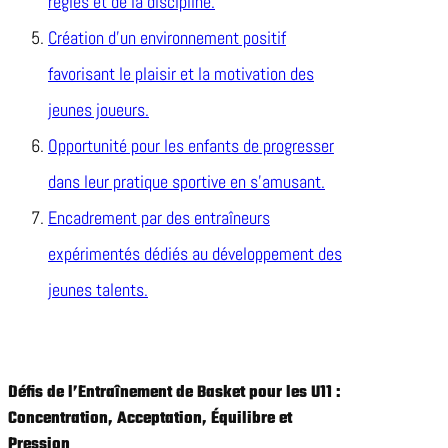
règles et de la discipline.
Création d’un environnement positif
favorisant le plaisir et la motivation des
jeunes joueurs.
Opportunité pour les enfants de progresser
dans leur pratique sportive en s’amusant.
Encadrement par des entraîneurs
expérimentés dédiés au développement des
jeunes talents.
Défis de l’Entraînement de Basket pour les U11 :
Concentration, Acceptation, Équilibre et
Pression