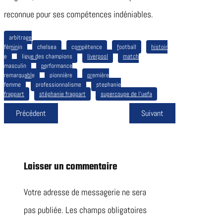
reconnue pour ses compétences indéniables.
arbitrage
féminin
chelsea
compétence
football
histoir
e
ligue des champions
liverpool
match
masculin
performance
remarquable
pionnière
première
femme
professionnalisme
stephanie
frappart
stéphanie frappart
supercoupe de l’uefa
Précédent
Suivant
Laisser un commentaire
Votre adresse de messagerie ne sera
pas publiée.
Les champs obligatoires