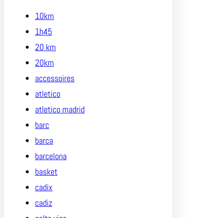
10km
1h45
20 km
20km
accessoires
atletico
atletico madrid
barc
barca
barcelona
basket
cadix
cadiz