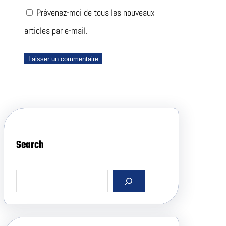
Prévenez-moi de tous les nouveaux
articles par e-mail.
Search
S
e
a
r
c
h