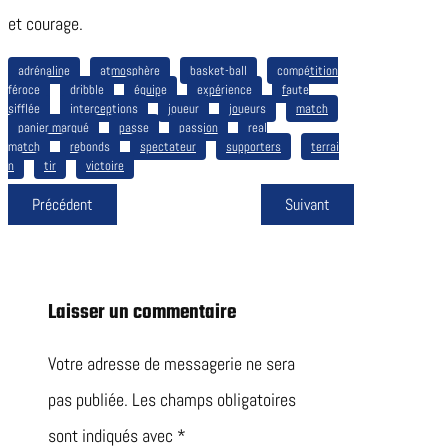
et courage.
adrénaline
atmosphère
basket-ball
compétition
féroce
dribble
équipe
expérience
faute
sifflée
interceptions
joueur
joueurs
match
panier marqué
passe
passion
real
match
rebonds
spectateur
supporters
terrai
n
tir
victoire
Précédent
Suivant
Laisser un commentaire
Votre adresse de messagerie ne sera
pas publiée.
Les champs obligatoires
sont indiqués avec
*