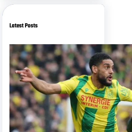
c
h
Latest Posts