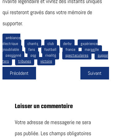
rivalité légendaire et vivrez des instants uniques
qui resteront gravés dans votre mémoire de
supporter.
ambiance
électrique
chants
club
derby
expérience
inoubliable
fans
football
france
marseille
passionné
psg
rivalité
spectaculaires
suppor
ters
tribunes
victoire
Précédent
Suivant
Laisser un commentaire
Votre adresse de messagerie ne sera
pas publiée.
Les champs obligatoires