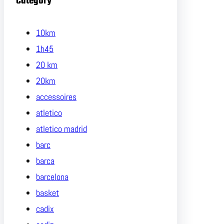
Category
10km
1h45
20 km
20km
accessoires
atletico
atletico madrid
barc
barca
barcelona
basket
cadix