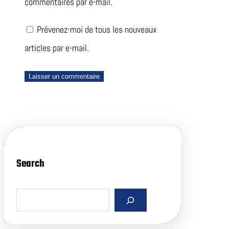
commentaires par e-mail.
Prévenez-moi de tous les nouveaux
articles par e-mail.
Search
S
e
a
r