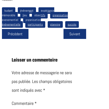
budget
événement
expérience
mémorable
lieu
objectifs
organisation
evenementiel
organisation
événementielle
participants
planning
succès
Précédent
Suivant
Laisser un commentaire
Votre adresse de messagerie ne sera
pas publiée.
Les champs obligatoires
sont indiqués avec
*
Commentaire
*