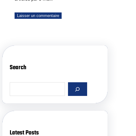
Search
S
e
a
r
c
h
Latest Posts