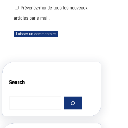
Prévenez-moi de tous les nouveaux
articles par e-mail.
Search
S
e
a
r
c
h