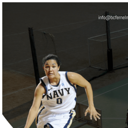
Aller
au
contenu
info@bcfernel