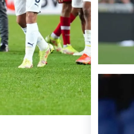
Lens aff
passionn