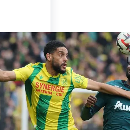
u Sommet entre Lens
es : Un Match à Ne
nquer