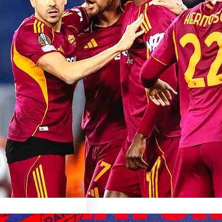
sionnant Match de
oma: Une Expérience
able
sur le Match AS Roma Le
nant Monde du…