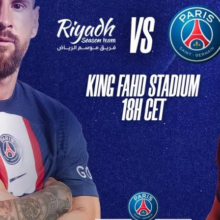
lpitant en
tive
 Soir: PSG Affronte Son
re Redoutable Ce soir,…