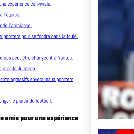
une expérience conviviale.
Le Pas
à l’équipe.
l’AS R
er de l’ambiance.
supporters pour se fondre dans la foule.
Inoubli
.
Article 
 temps peut être changeant à Nantes.
Passion
s stands du stade.
ents agressifs envers les supporters
ger le plaisir du football.
re amis pour une expérience