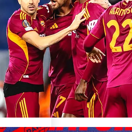
sionnant Match de
oma: Une Expérience
able
sur le Match AS Roma Le
nant Monde du…