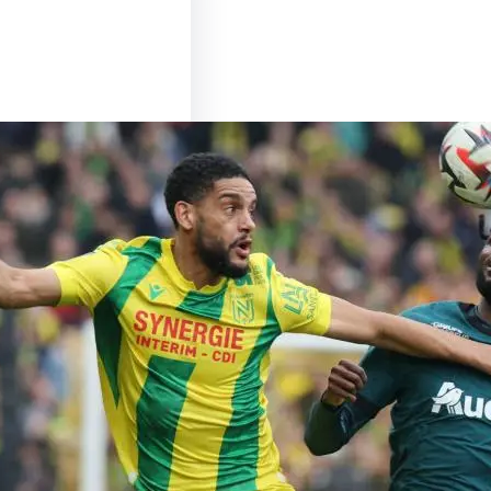
u Sommet entre Lens
es : Un Match à Ne
nquer