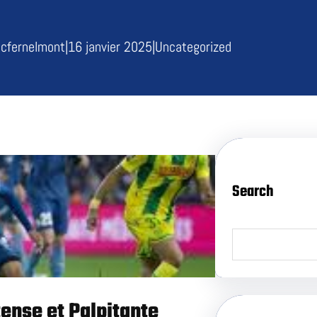
cfernelmont
|
16 janvier 2025
|
Uncategorized
Search
S
e
a
r
c
h
ense et Palpitante