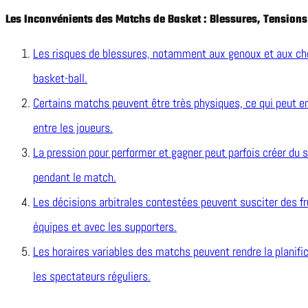
Les Inconvénients des Matchs de Basket : Blessures, Tensions
Les risques de blessures, notamment aux genoux et aux che
basket-ball.
Certains matchs peuvent être très physiques, ce qui peut e
entre les joueurs.
La pression pour performer et gagner peut parfois créer du st
pendant le match.
Les décisions arbitrales contestées peuvent susciter des f
équipes et avec les supporters.
Les horaires variables des matchs peuvent rendre la planific
les spectateurs réguliers.