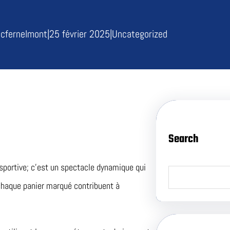
bcfernelmont
|
25 février 2025
|
Uncategorized
Search
sportive; c’est un spectacle dynamique qui
S
e
chaque panier marqué contribuent à
a
r
c
h