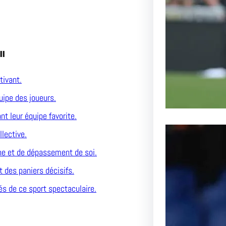
Lens aff
passionn
ll
tivant.
uipe des joueurs.
t leur équipe favorite.
llective.
ine et de dépassement de soi.
t des paniers décisifs.
és de ce sport spectaculaire.