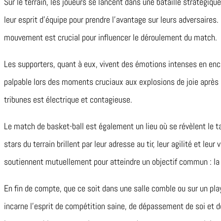
Sur le terrain, les joueurs se lancent dans une bataille stratégiq
leur esprit d’équipe pour prendre l’avantage sur leurs adversaires
mouvement est crucial pour influencer le déroulement du match.
Les supporters, quant à eux, vivent des émotions intenses en enco
palpable lors des moments cruciaux aux explosions de joie après 
tribunes est électrique et contagieuse.
Le match de basket-ball est également un lieu où se révèlent le tal
stars du terrain brillent par leur adresse au tir, leur agilité et leur
soutiennent mutuellement pour atteindre un objectif commun : la 
En fin de compte, que ce soit dans une salle comble ou sur un pl
incarne l’esprit de compétition saine, de dépassement de soi et 