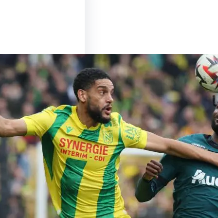
u Sommet entre Lens
es : Un Match à Ne
nquer