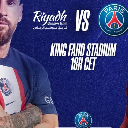
lpitant en
tive
 Soir: PSG Affronte Son
re Redoutable Ce soir,…