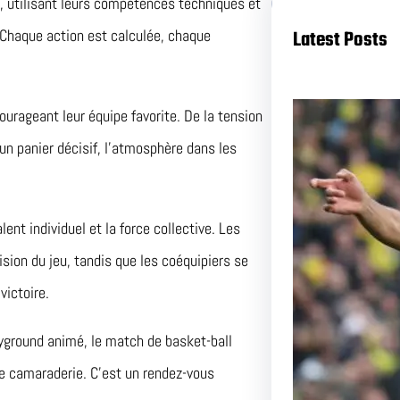
ue, utilisant leurs compétences techniques et
Latest Posts
. Chaque action est calculée, chaque
urageant leur équipe favorite. De la tension
un panier décisif, l’atmosphère dans les
ent individuel et la force collective. Les
 vision du jeu, tandis que les coéquipiers se
Duel a
victoire.
et Nant
ayground animé, le match de basket-ball
Pas Ma
de camaraderie. C’est un rendez-vous