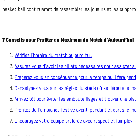
basket-ball continueront de rassembler les joueurs et les supporte
7 Conseils pour Profiter au Maximum du Match d’Aujourd’hui
Vérifiez l’horaire du match aujourd’hui.
Assurez-vous d’avoir les billets nécessaires pour assister 
Préparez-vous en conséquence pour le temps qu’il fera pend
Renseignez-vous sur les règles du stade où se déroule le m
Arrivez tôt pour éviter les embouteillages et trouver une pla
Profitez de l’ambiance festive avant, pendant et après le m
Encouragez votre équipe préférée avec respect et fair-play.