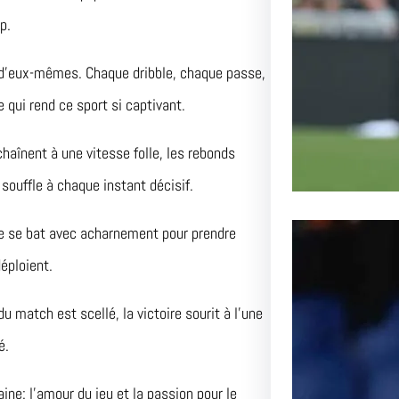
Lens aff
p.
passionn
ur d’eux-mêmes. Chaque dribble, chaque passe,
e qui rend ce sport si captivant.
aînent à une vitesse folle, les rebonds
souffle à chaque instant décisif.
pe se bat avec acharnement pour prendre
éploient.
du match est scellé, la victoire sourit à l’une
é.
ine: l’amour du jeu et la passion pour le