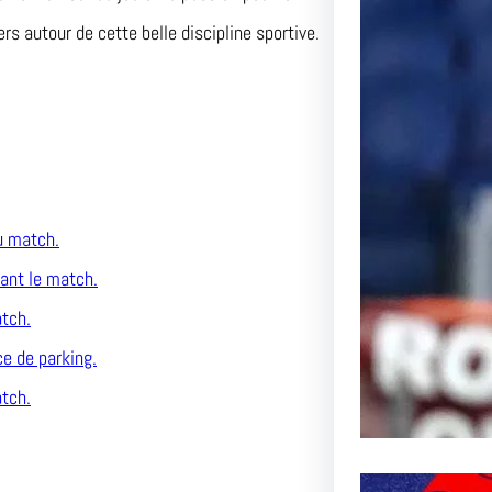
rs autour de cette belle discipline sportive.
Le Pas
l’AS R
Inoubli
Article 
Passion
au match.
ant le match.
atch.
ce de parking.
atch.