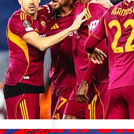
sionnant Match de
oma: Une Expérience
able
sur le Match AS Roma Le
nant Monde du…