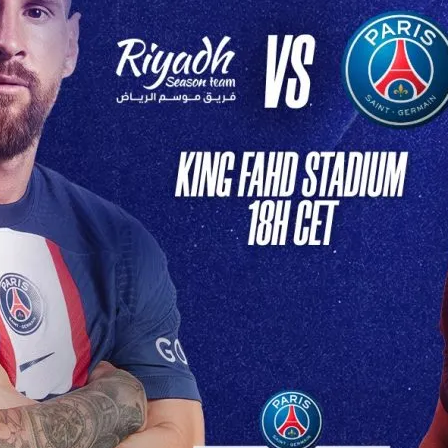
lpitant en
tive
 Soir: PSG Affronte Son
re Redoutable Ce soir,…