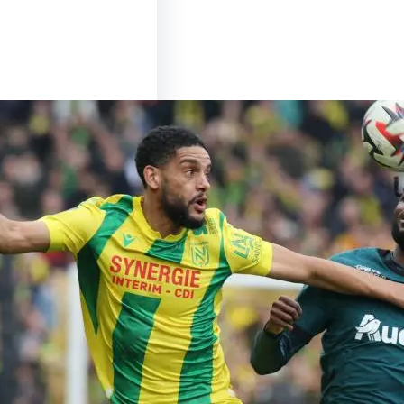
u Sommet entre Lens
es : Un Match à Ne
nquer