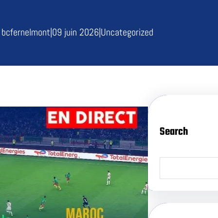
bcfernelmont
|
09 juin 2026
|
Uncategorized
Search
S
e
a
r
c
h