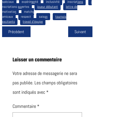
spéciaux
expérimenté
inclusivité
inscriptions
i
nscriptions ouvertes
joueur débutant
lettre de
motivation
matchs
amicaux
respect
saison
tournois
excitants
travail d’équipe
Précédent
Suivant
Laisser un commentaire
Votre adresse de messagerie ne sera
pas publiée.
Les champs obligatoires
sont indiqués avec
*
Commentaire
*