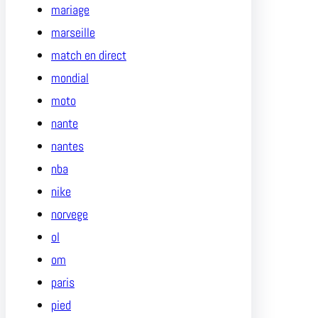
mariage
marseille
match en direct
mondial
moto
nante
nantes
nba
nike
norvege
ol
om
paris
pied