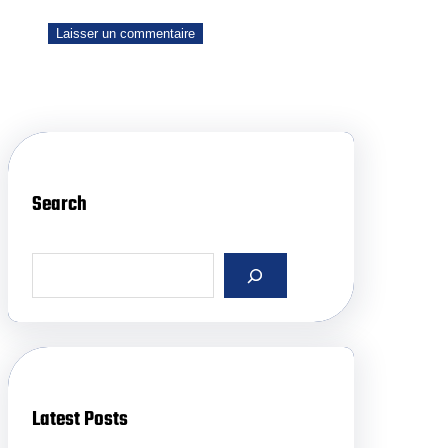
Search
S
e
a
r
c
h
Latest Posts