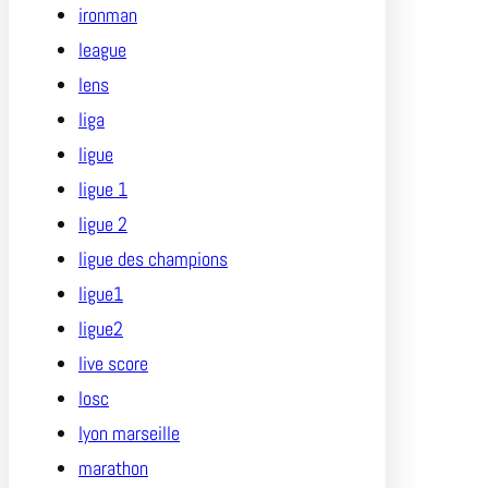
ironman
league
lens
liga
ligue
ligue 1
ligue 2
ligue des champions
ligue1
ligue2
live score
losc
lyon marseille
marathon