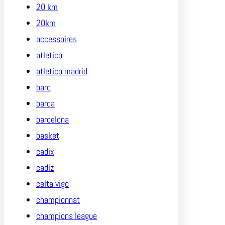
20 km
20km
accessoires
atletico
atletico madrid
barc
barca
barcelona
basket
cadix
cadiz
celta vigo
championnat
champions league