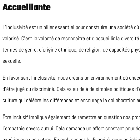
Accueillante
L’inclusivité est un pilier essentiel pour construire une société 
valorisé. C’est la volonté de reconnaître et d’accueillir la diversi
termes de genre, d’origine ethnique, de religion, de capacités ph
sexuelle.
En favorisant l’inclusivité, nous créons un environnement où chac
d’être jugé ou discriminé. Cela va au-delà de simples politiques d’é
culture qui célèbre les différences et encourage la collaboration e
Être inclusif implique également de remettre en question nos prop
l’empathie envers autrui. Cela demande un effort constant pour é
expériences des autres. En embrassant la diversité, nous enrichi