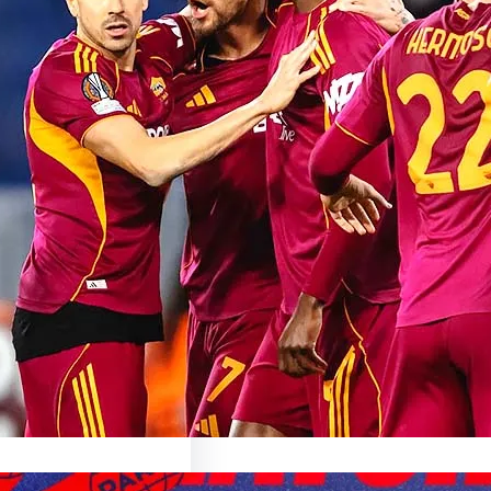
sionnant Match de
oma: Une Expérience
able
sur le Match AS Roma Le
nant Monde du…