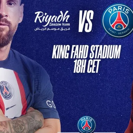
lpitant en
tive
 Soir: PSG Affronte Son
re Redoutable Ce soir,…