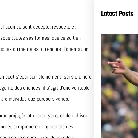
Latest Posts
où chacun se sent accepté, respecté et
té sous toutes ses formes, que ce soit en
ysiques ou mentales, ou encore d’orientation
un peut s’épanouir pleinement, sans craindre
galité des chances; il s’agit d’une véritable
Duel a
ntre individus aux parcours variés.
et Nant
res préjugés et stéréotypes, et de cultiver
Pas Ma
couter, comprendre et apprendre des
ssons notre propre vision du monde et