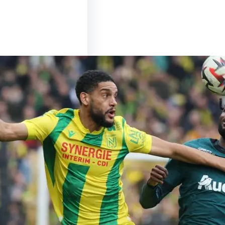
u Sommet entre Lens
es : Un Match à Ne
nquer