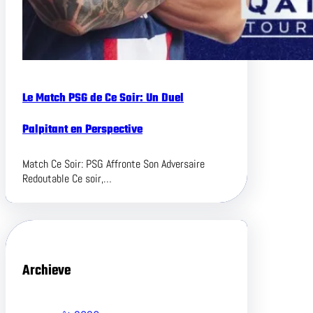
Le Match PSG de Ce Soir: Un Duel
Palpitant en Perspective
Match Ce Soir: PSG Affronte Son Adversaire
Redoutable Ce soir,…
Archieve