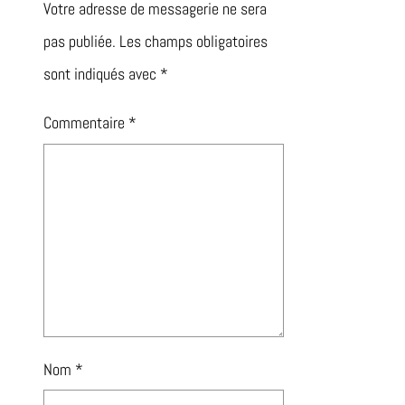
Votre adresse de messagerie ne sera
pas publiée.
Les champs obligatoires
sont indiqués avec
*
Commentaire
*
Nom
*