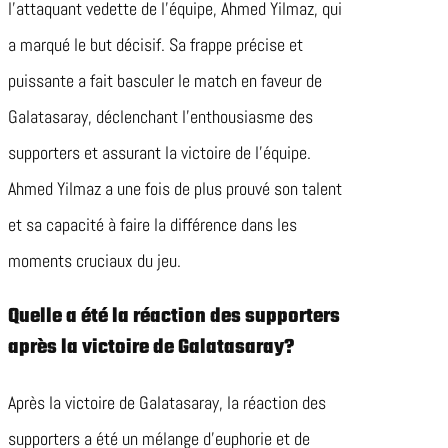
l’attaquant vedette de l’équipe, Ahmed Yilmaz, qui
a marqué le but décisif. Sa frappe précise et
puissante a fait basculer le match en faveur de
Galatasaray, déclenchant l’enthousiasme des
supporters et assurant la victoire de l’équipe.
Ahmed Yilmaz a une fois de plus prouvé son talent
et sa capacité à faire la différence dans les
moments cruciaux du jeu.
Quelle a été la réaction des supporters
après la victoire de Galatasaray?
Après la victoire de Galatasaray, la réaction des
supporters a été un mélange d’euphorie et de