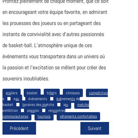
Profitez pleinement de chaque moment, que ce soit
en encourageant votre équipe favorite, en admirant
les prouesses des joueurs ou en partageant des
instants de convivialité avec d’autres passionnés
de basket-ball. L’atmosphère unique de ces
événements vous transportera dans un univers où
la passion et l’excitation se mêlent pour créer des
souvenirs inoubliables.
ateliers
basket
billets
cliniques
compétition
s
eau
événements
événements de
basket
horaires des matchs
jeu
matchs
exhibition
passion
rencontres
communautaires
tournois
vêtements confortables
Précédent
Suivant