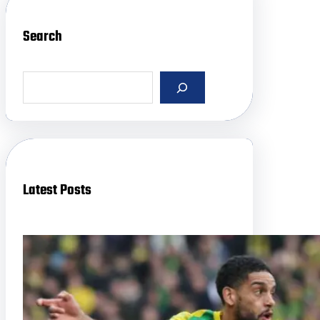
Search
S
e
a
r
c
h
Latest Posts