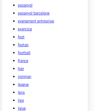
espanyol
espanyol barcelone
evenement entreprise
exercice
foot
footao
football
france
hier
ironman
league
lens
liga
ligue