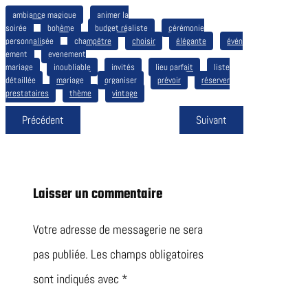
ambiance magique
animer la
soirée
bohème
budget réaliste
cérémonie
personnalisée
champêtre
choisir
élégante
évén
ement
evenement
mariage
inoubliable
invités
lieu parfait
liste
détaillée
mariage
organiser
prévoir
réserver
prestataires
thème
vintage
Précédent
Suivant
Laisser un commentaire
Votre adresse de messagerie ne sera
pas publiée.
Les champs obligatoires
sont indiqués avec
*