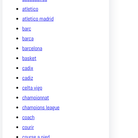
atletico
atletico madrid
barc
barca
barcelona
basket
cadix
cadiz
celta vigo
championnat
champions league
coach
courir
course a pied