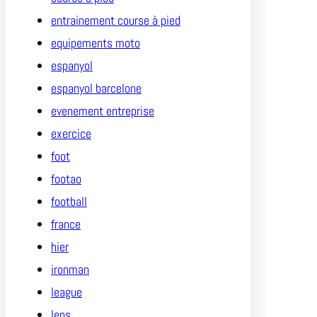
entrainement course à pied
equipements moto
espanyol
espanyol barcelone
evenement entreprise
exercice
foot
footao
football
france
hier
ironman
league
lens