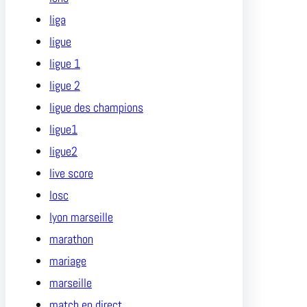
liga
ligue
ligue 1
ligue 2
ligue des champions
ligue1
ligue2
live score
losc
lyon marseille
marathon
mariage
marseille
match en direct