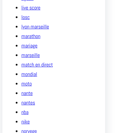
live score
losc
lyon marseille
marathon
mariage
marseille
match en direct
mondial
moto
nante
nantes
nba
nike
norvege