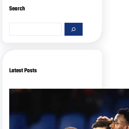
Search
S
e
a
r
c
h
Latest Posts