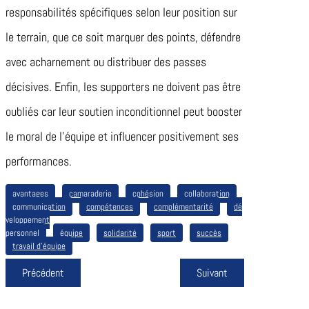
responsabilités spécifiques selon leur position sur
le terrain, que ce soit marquer des points, défendre
avec acharnement ou distribuer des passes
décisives. Enfin, les supporters ne doivent pas être
oubliés car leur soutien inconditionnel peut booster
le moral de l’équipe et influencer positivement ses
performances.
avantages
camaraderie
cohésion
collaboration
communication
compétences
complémentarité
dé
veloppement
personnel
équipe
solidarité
sport
succès
travail d’équipe
Précédent
Suivant