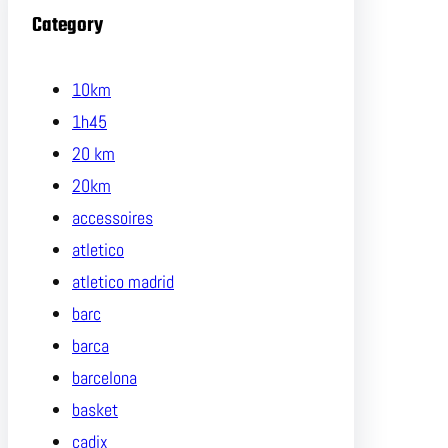
Category
10km
1h45
20 km
20km
accessoires
atletico
atletico madrid
barc
barca
barcelona
basket
cadix