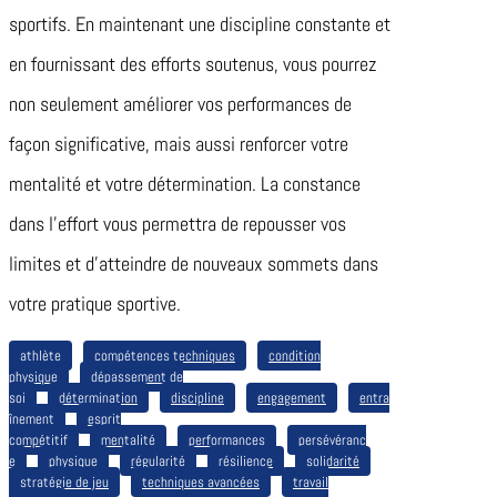
sportifs. En maintenant une discipline constante et
en fournissant des efforts soutenus, vous pourrez
non seulement améliorer vos performances de
façon significative, mais aussi renforcer votre
mentalité et votre détermination. La constance
dans l’effort vous permettra de repousser vos
limites et d’atteindre de nouveaux sommets dans
votre pratique sportive.
athlète
compétences techniques
condition
physique
dépassement de
soi
détermination
discipline
engagement
entra
înement
esprit
compétitif
mentalité
performances
persévéranc
e
physique
régularité
résilience
solidarité
stratégie de jeu
techniques avancées
travail