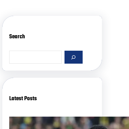
Search
S
e
a
r
c
h
Latest Posts