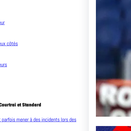
Le Pas
eur
l’AS R
Inoubli
eux côtés
Article 
Passion
eurs
Courtrai et Standard
 parfois mener à des incidents lors des