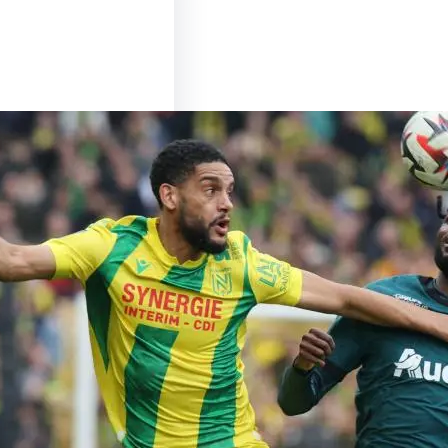
u Sommet entre Lens
es : Un Match à Ne
nquer