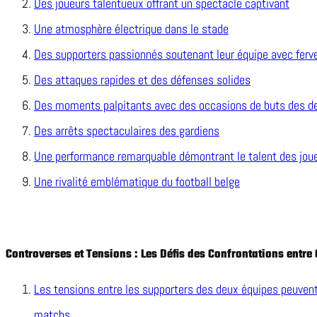
Des joueurs talentueux offrant un spectacle captivant
Une atmosphère électrique dans le stade
Des supporters passionnés soutenant leur équipe avec ferv
Des attaques rapides et des défenses solides
Des moments palpitants avec des occasions de buts des d
Des arrêts spectaculaires des gardiens
Une performance remarquable démontrant le talent des jou
Une rivalité emblématique du football belge
Controverses et Tensions : Les Défis des Confrontations entre 
Les tensions entre les supporters des deux équipes peuvent
matchs.