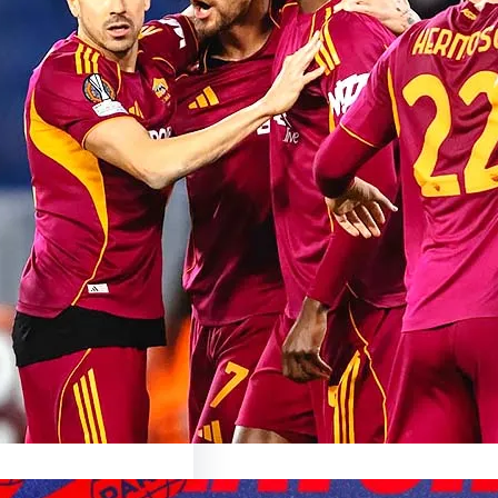
sionnant Match de
oma: Une Expérience
able
sur le Match AS Roma Le
nant Monde du…