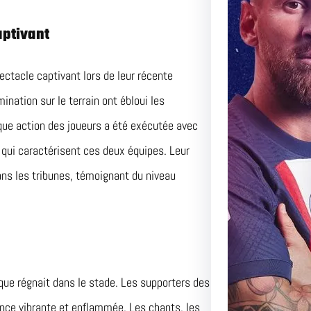
Duel Pa
aptivant
Perspec
ectacle captivant lors de leur récente
Match Ce
Adversai
mination sur le terrain ont ébloui les
que action des joueurs a été exécutée avec
e qui caractérisent ces deux équipes. Leur
ns les tribunes, témoignant du niveau
que régnait dans le stade. Les supporters des
nce vibrante et enflammée. Les chants, les