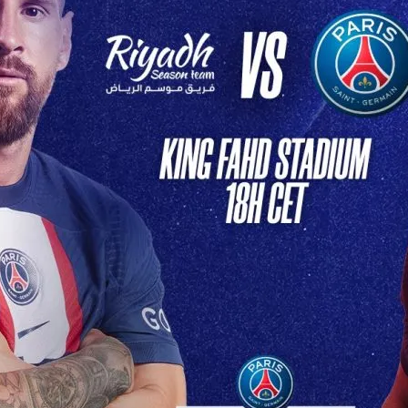
lpitant en
tive
 Soir: PSG Affronte Son
re Redoutable Ce soir,…