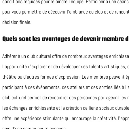
conditions requises pour rejoindre l’équipe. Participer à une séa
pour vous permettre de découvrir l’ambiance du club et de rencon
décision finale.
Quels sont les avantages de devenir membre d’
Adhérer à un club culturel offre de nombreux avantages enrichiss
l’opportunité d’explorer et de développer ses talents artistiques, 
théâtre ou d’autres formes d’expression. Les membres peuvent éga
participant à des événements, des ateliers et des sorties liés à l’a
club culturel permet de rencontrer des personnes partageant les 
les échanges enrichissants et la création de liens sociaux durab
offre une expérience stimulante qui encourage la créativité, l’app
sein d’une communauté engagée.