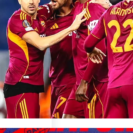
sionnant Match de
oma: Une Expérience
able
sur le Match AS Roma Le
nant Monde du…