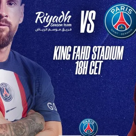
lpitant en
tive
 Soir: PSG Affronte Son
re Redoutable Ce soir,…