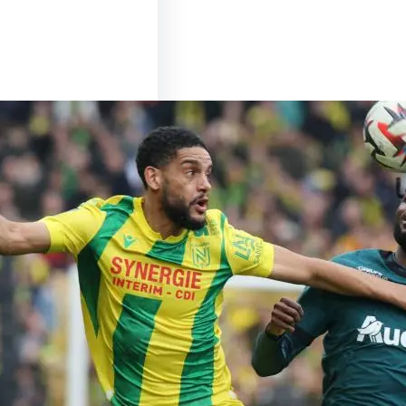
u Sommet entre Lens
es : Un Match à Ne
nquer