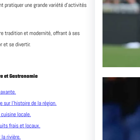
Lens aff
 pratiquer une grande variété d’activités
passionn
e tradition et modernité, offrant à ses
 et se divertir.
re et Gastronomie
laxante.
sur l’histoire de la région.
cuisine locale.
its frais et locaux.
la rivière.