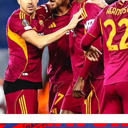
sionnant Match de
oma: Une Expérience
able
sur le Match AS Roma Le
nant Monde du…