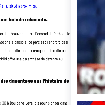
aris, situé à proximité.
Le Pas
l’AS R
une balade relaxante.
Inoubli
as de découvrir le parc Edmond de Rothschild.
Article 
phère paisible, ce parc est l’endroit idéal
Passion
e tranquille, un pique-nique en famille ou
hild offre une parenthèse de détente au
dre davantage sur l’histoire de
s 30 à Boulogne-Levallois pour plonger dans