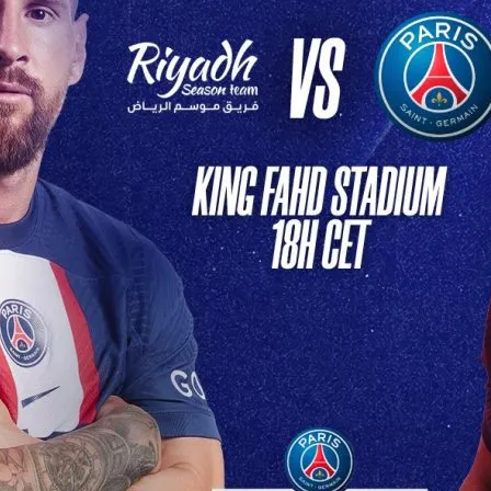
lpitant en
tive
 Soir: PSG Affronte Son
re Redoutable Ce soir,…