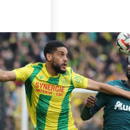
u Sommet entre Lens
es : Un Match à Ne
nquer