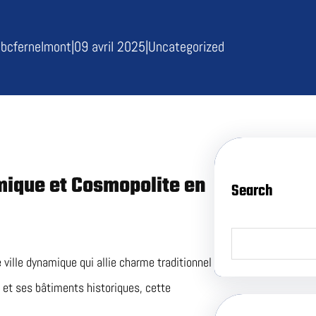
bcfernelmont
|
09 avril 2025
|
Uncategorized
mique et Cosmopolite en
Search
S
e
a
 ville dynamique qui allie charme traditionnel
r
c
 et ses bâtiments historiques, cette
h