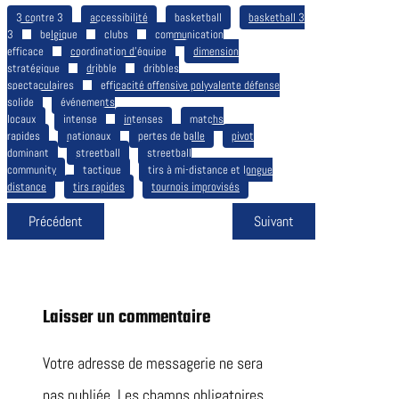
3 contre 3
accessibilité
basketball
basketball 3
3
belgique
clubs
communication
efficace
coordination d’équipe
dimension
stratégique
dribble
dribbles
spectaculaires
efficacité offensive polyvalente défense
solide
événements
locaux
intense
intenses
matchs
rapides
nationaux
pertes de balle
pivot
dominant
streetball
streetball
community
tactique
tirs à mi-distance et longue
distance
tirs rapides
tournois improvisés
Précédent
Suivant
Laisser un commentaire
Votre adresse de messagerie ne sera
pas publiée.
Les champs obligatoires