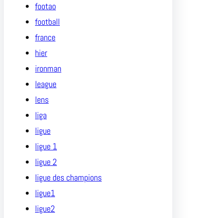
footao
football
france
hier
ironman
league
lens
liga
ligue
ligue 1
ligue 2
ligue des champions
ligue1
ligue2