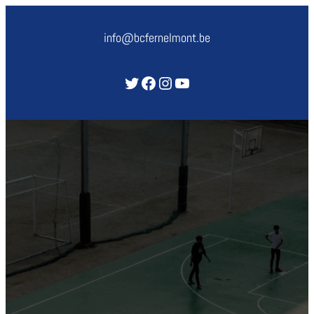
Aller
au
info@bcfernelmont.be
contenu
Twitter
Facebook
Instagram
YouTube