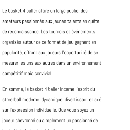
Le basket 4 baller attire un large public, des
amateurs passionnés aux jeunes talents en quête
de reconnaissance. Les tournois et événements
organisés autour de ce format de jeu gagnent en
popularité, offrant aux joueurs l’opportunité de se
mesurer les uns aux autres dans un environnement
compétitif mais convivial.
En somme, le basket 4 baller incarne l’esprit du
streetball moderne: dynamique, divertissant et axé
sur l’expression individuelle. Que vous soyez un
joueur chevronné ou simplement un passionné de