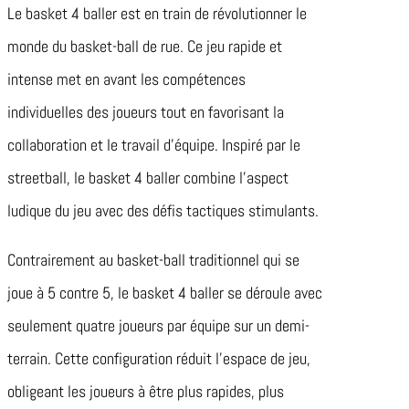
Le basket 4 baller est en train de révolutionner le
monde du basket-ball de rue. Ce jeu rapide et
intense met en avant les compétences
individuelles des joueurs tout en favorisant la
collaboration et le travail d’équipe. Inspiré par le
streetball, le basket 4 baller combine l’aspect
ludique du jeu avec des défis tactiques stimulants.
Contrairement au basket-ball traditionnel qui se
joue à 5 contre 5, le basket 4 baller se déroule avec
seulement quatre joueurs par équipe sur un demi-
terrain. Cette configuration réduit l’espace de jeu,
obligeant les joueurs à être plus rapides, plus