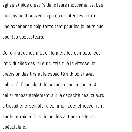
agiles et plus créatifs dans leurs mouvements. Les
matchs sont souvent rapides et intenses, offrant
une expérience palpitante tant pour les joueurs que
pour les spectateurs.
Ce format de jeu met en lumière les compétences
individuelles des joueurs, tels que la vitesse, la
précision des tirs et la capacité à dribbler avec
habileté. Cependant, le succès dans le basket 4
baller repose également sur la capacité des joueurs
à travailler ensemble, à communiquer efficacement
sur le terrain et à anticiper les actions de leurs
coéquipiers.