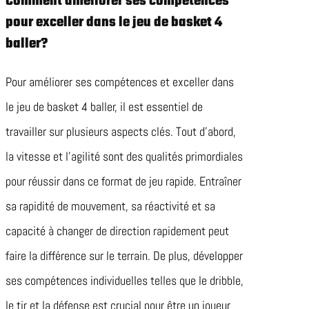
Comment améliorer ses compétences
pour exceller dans le jeu de basket 4
baller?
Pour améliorer ses compétences et exceller dans
le jeu de basket 4 baller, il est essentiel de
travailler sur plusieurs aspects clés. Tout d’abord,
la vitesse et l’agilité sont des qualités primordiales
pour réussir dans ce format de jeu rapide. Entraîner
sa rapidité de mouvement, sa réactivité et sa
capacité à changer de direction rapidement peut
faire la différence sur le terrain. De plus, développer
ses compétences individuelles telles que le dribble,
le tir et la défense est crucial pour être un joueur