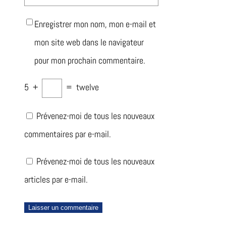
Enregistrer mon nom, mon e-mail et
mon site web dans le navigateur
pour mon prochain commentaire.
5
+
=
twelve
Prévenez-moi de tous les nouveaux
commentaires par e-mail.
Prévenez-moi de tous les nouveaux
articles par e-mail.