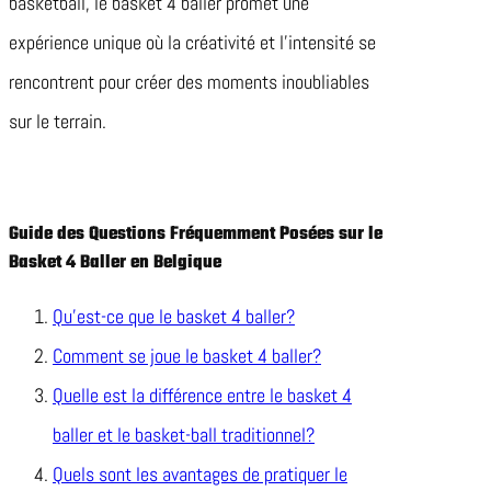
basketball, le basket 4 baller promet une
expérience unique où la créativité et l’intensité se
rencontrent pour créer des moments inoubliables
sur le terrain.
Guide des Questions Fréquemment Posées sur le
Basket 4 Baller en Belgique
Qu’est-ce que le basket 4 baller?
Comment se joue le basket 4 baller?
Quelle est la différence entre le basket 4
baller et le basket-ball traditionnel?
Quels sont les avantages de pratiquer le