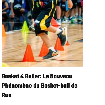
Basket 4 Baller: Le Nouveau
Phénomène du Basket-ball de
Rue