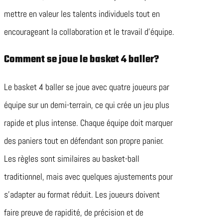
mettre en valeur les talents individuels tout en
encourageant la collaboration et le travail d’équipe.
Comment se joue le basket 4 baller?
Le basket 4 baller se joue avec quatre joueurs par
équipe sur un demi-terrain, ce qui crée un jeu plus
rapide et plus intense. Chaque équipe doit marquer
des paniers tout en défendant son propre panier.
Les règles sont similaires au basket-ball
traditionnel, mais avec quelques ajustements pour
s’adapter au format réduit. Les joueurs doivent
faire preuve de rapidité, de précision et de