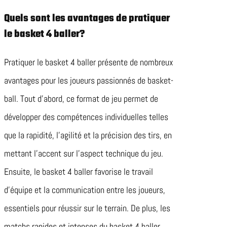
Quels sont les avantages de pratiquer
le basket 4 baller?
Pratiquer le basket 4 baller présente de nombreux
avantages pour les joueurs passionnés de basket-
ball. Tout d’abord, ce format de jeu permet de
développer des compétences individuelles telles
que la rapidité, l’agilité et la précision des tirs, en
mettant l’accent sur l’aspect technique du jeu.
Ensuite, le basket 4 baller favorise le travail
d’équipe et la communication entre les joueurs,
essentiels pour réussir sur le terrain. De plus, les
matchs rapides et intenses du basket 4 baller