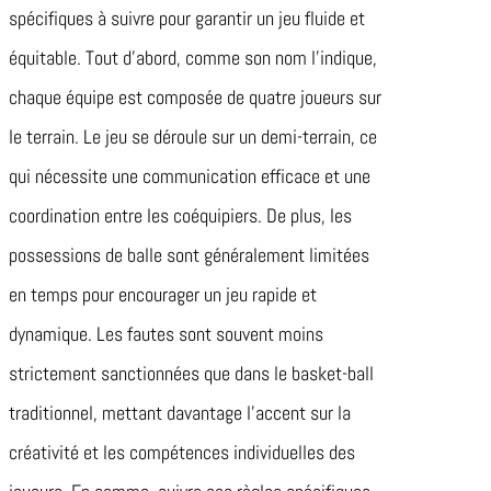
spécifiques à suivre pour garantir un jeu fluide et
équitable. Tout d’abord, comme son nom l’indique,
chaque équipe est composée de quatre joueurs sur
le terrain. Le jeu se déroule sur un demi-terrain, ce
qui nécessite une communication efficace et une
coordination entre les coéquipiers. De plus, les
possessions de balle sont généralement limitées
en temps pour encourager un jeu rapide et
dynamique. Les fautes sont souvent moins
strictement sanctionnées que dans le basket-ball
traditionnel, mettant davantage l’accent sur la
créativité et les compétences individuelles des