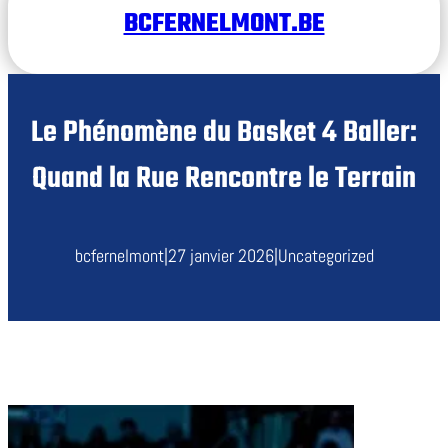
BCFERNELMONT.BE
Le Phénomène du Basket 4 Baller:
Quand la Rue Rencontre le Terrain
bcfernelmont
|
27 janvier 2026
|
Uncategorized