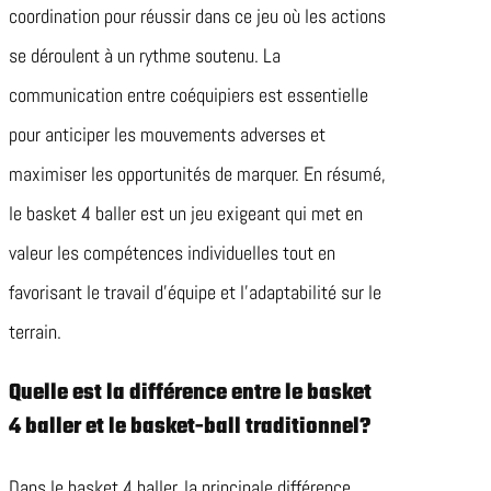
coordination pour réussir dans ce jeu où les actions
se déroulent à un rythme soutenu. La
communication entre coéquipiers est essentielle
pour anticiper les mouvements adverses et
maximiser les opportunités de marquer. En résumé,
le basket 4 baller est un jeu exigeant qui met en
valeur les compétences individuelles tout en
favorisant le travail d’équipe et l’adaptabilité sur le
terrain.
Quelle est la différence entre le basket
4 baller et le basket-ball traditionnel?
Dans le basket 4 baller, la principale différence