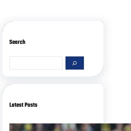
Search
S
e
a
r
c
h
Latest Posts