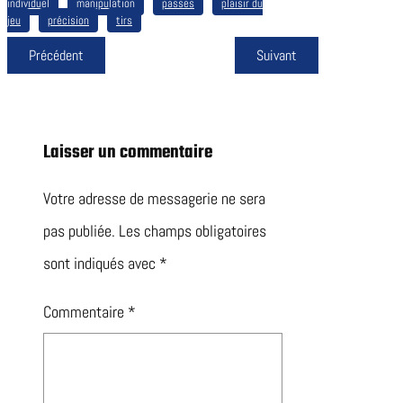
individuel
manipulation
passes
plaisir du
jeu
précision
tirs
Précédent
Suivant
Laisser un commentaire
Votre adresse de messagerie ne sera
pas publiée.
Les champs obligatoires
sont indiqués avec
*
Commentaire
*