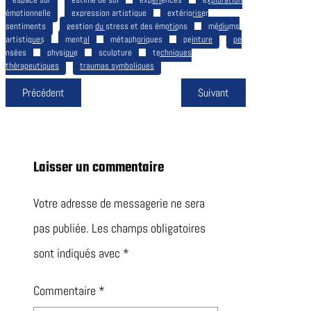
émotionnelle
expression artistique
extérioriser
sentiments
gestion du stress et des émotions
médiums
artistiques
mental
métaphoriques
peinture
pe
nsées
physique
sculpture
techniques
thérapeutiques
traumas symboliques
Précédent
Suivant
Laisser un commentaire
Votre adresse de messagerie ne sera
pas publiée.
Les champs obligatoires
sont indiqués avec
*
Commentaire
*