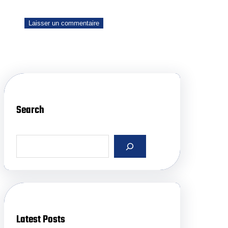
Search
S
e
a
r
c
h
Latest Posts