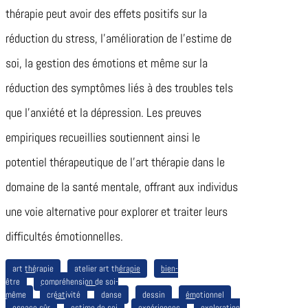
thérapie peut avoir des effets positifs sur la
réduction du stress, l’amélioration de l’estime de
soi, la gestion des émotions et même sur la
réduction des symptômes liés à des troubles tels
que l’anxiété et la dépression. Les preuves
empiriques recueillies soutiennent ainsi le
potentiel thérapeutique de l’art thérapie dans le
domaine de la santé mentale, offrant aux individus
une voie alternative pour explorer et traiter leurs
difficultés émotionnelles.
art thérapie
atelier art thérapie
bien-
être
compréhension de soi-
même
créativité
danse
dessin
émotionnel
espace sûr
estime de soi
expériences
exploration