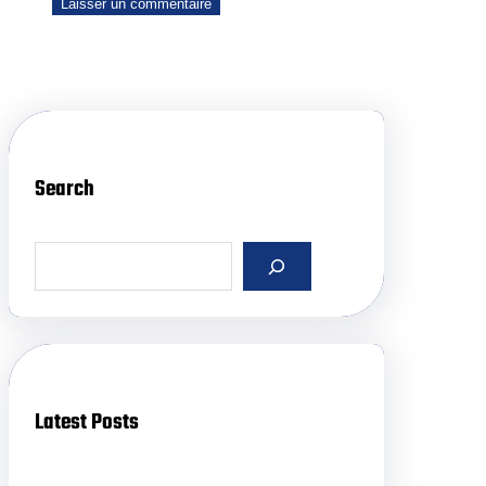
Search
S
e
a
r
c
h
Latest Posts