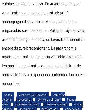
cuisine de ces deux pays. En Argentine, laissez-
vous tenter par un succulent steak grillé
accompagné d’un verre de Malbec ou par des
empanadas savoureuses. En Pologne, régalez-vous
avec des pierogi délicieux, du bigos traditionnel ou
encore du zurek réconfortant. La gastronomie
argentine et polonaise est un véritable festin pour
les papilles, ajoutant une touche de plaisir et de
convivialité à vos expériences culinaires lors de vos
rencontres.
andes
architecture élégante
argentine
pologne
avantage
aventure culinaire
buenos
aires
chapeaux de roues
charmes uniques
chutes
d’iguazú
découvertes
destinations
empanadas