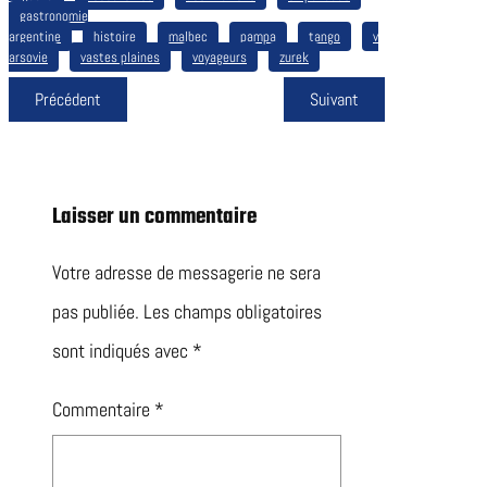
gastronomie
argentine
histoire
malbec
pampa
tango
v
arsovie
vastes plaines
voyageurs
zurek
Précédent
Suivant
Laisser un commentaire
Votre adresse de messagerie ne sera
pas publiée.
Les champs obligatoires
sont indiqués avec
*
Commentaire
*