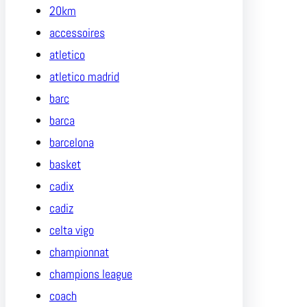
20km
accessoires
atletico
atletico madrid
barc
barca
barcelona
basket
cadix
cadiz
celta vigo
championnat
champions league
coach