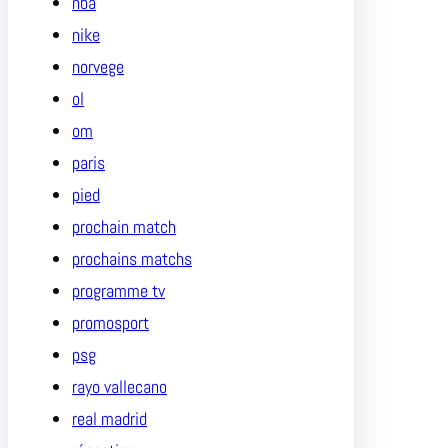
nba
nike
norvege
ol
om
paris
pied
prochain match
prochains matchs
programme tv
promosport
psg
rayo vallecano
real madrid