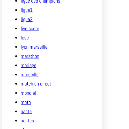
ligue des champions
ligue1
ligue2
live score
losc
lyon marseille
marathon
mariage
marseille
match en direct
mondial
moto
nante
nantes