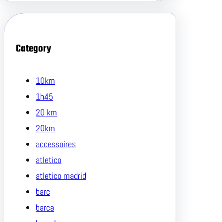
Category
10km
1h45
20 km
20km
accessoires
atletico
atletico madrid
barc
barca