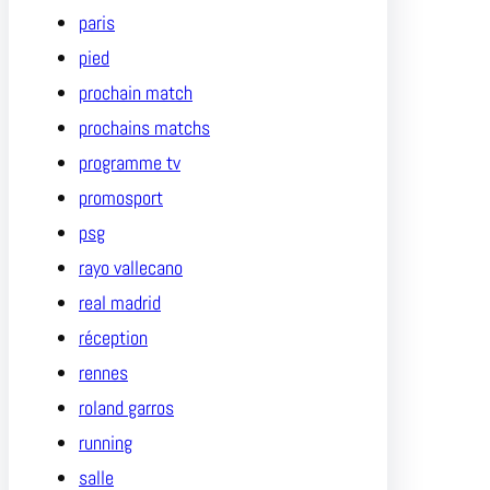
paris
pied
prochain match
prochains matchs
programme tv
promosport
psg
rayo vallecano
real madrid
réception
rennes
roland garros
running
salle