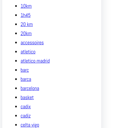
10km
1h45
20 km
20km
accessoires
atletico
atletico madrid
barc
barca
barcelona
basket
cadix
cadiz
celta vigo