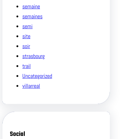
semaine
semaines
semi
site
soir
strasbourg
trail
Uncategorized
villarreal
Social