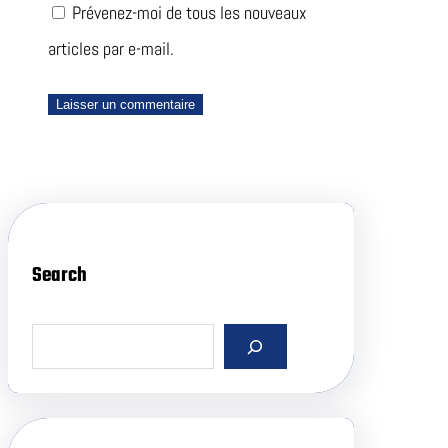
Prévenez-moi de tous les nouveaux
articles par e-mail.
Search
S
e
a
r
c
h