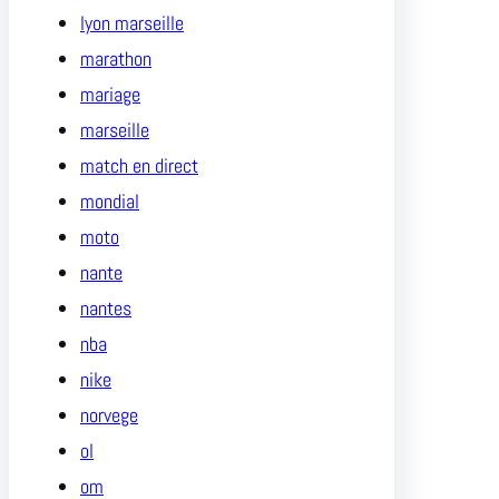
lyon marseille
marathon
mariage
marseille
match en direct
mondial
moto
nante
nantes
nba
nike
norvege
ol
om