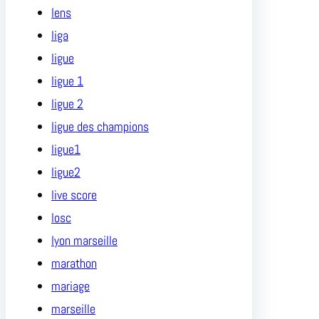
lens
liga
ligue
ligue 1
ligue 2
ligue des champions
ligue1
ligue2
live score
losc
lyon marseille
marathon
mariage
marseille