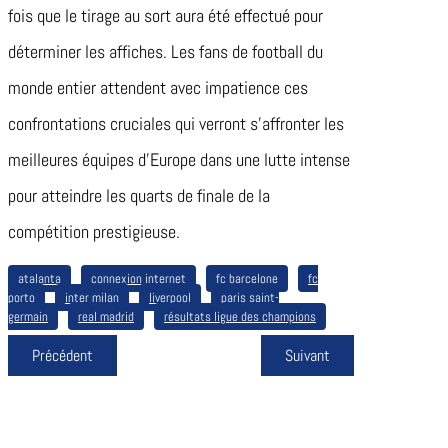
fois que le tirage au sort aura été effectué pour
déterminer les affiches. Les fans de football du
monde entier attendent avec impatience ces
confrontations cruciales qui verront s’affronter les
meilleures équipes d’Europe dans une lutte intense
pour atteindre les quarts de finale de la
compétition prestigieuse.
atalanta
connexion internet
fc barcelone
fc
porto
inter milan
liverpool
paris saint-
germain
real madrid
résultats ligue des champions
Précédent
Suivant