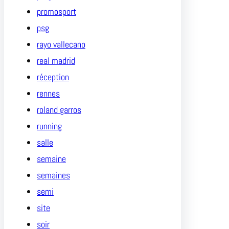
promosport
psg
rayo vallecano
real madrid
réception
rennes
roland garros
running
salle
semaine
semaines
semi
site
soir