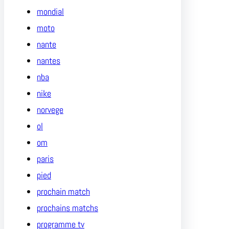
mondial
moto
nante
nantes
nba
nike
norvege
ol
om
paris
pied
prochain match
prochains matchs
programme tv