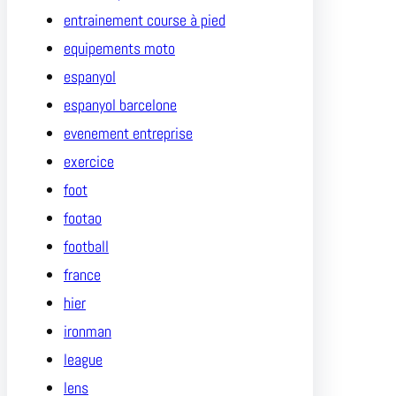
entrainement course à pied
equipements moto
espanyol
espanyol barcelone
evenement entreprise
exercice
foot
footao
football
france
hier
ironman
league
lens