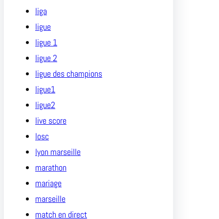
liga
ligue
ligue 1
ligue 2
ligue des champions
ligue1
ligue2
live score
losc
lyon marseille
marathon
mariage
marseille
match en direct