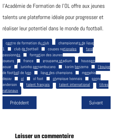
l’Académie de Formation de l’OL offre aux jeunes
talents une plateforme idéale pour progresser et
réaliser leur potentiel dans le monde du football.
centre de formation du club
championnats de ligue
1
club de football
coupes nationales
fans
passionnés
formation des jeunes
joueurs
france
groupama stadium
houssem
aouar
juninho pernambucano
karim benzema
l’équipe
de football de lyon
ligue des champions
memphis
depay
ol
ol foot
olympique lyonnais
sonny
anderson
talent français
talent international
titres
nationaux
Précédent
Suivant
Laisser un commentaire