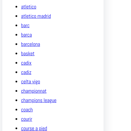
atletico
atletico madrid
barc
barca
barcelona
basket
cadix
cadiz
celta vigo
championnat
champions league
coach
courir
course a pied