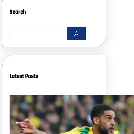
Search
S
e
a
r
c
h
Latest Posts