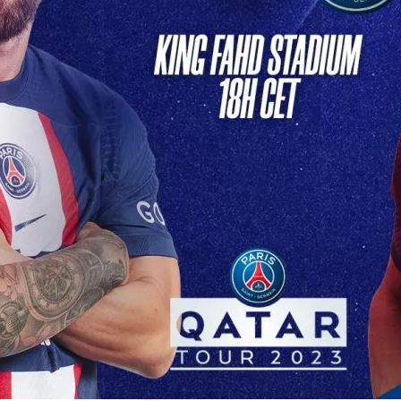
Soir: PSG Affronte Son
e Redoutable Ce soir,…