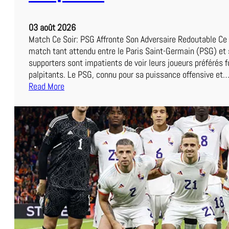
e
u
l
e
03 août 2026
’
r
Match Ce Soir: PSG Affronte Son Adversaire Redoutable Ce s
A
match tant attendu entre le Paris Saint-Germain (PSG) et 
S
supporters sont impatients de voir leurs joueurs préférés f
R
palpitants. Le PSG, connu pour sa puissance offensive et
o
Read More
m
:
a
L
:
e
U
M
n
a
e
t
E
c
x
h
p
P
é
S
r
G
i
d