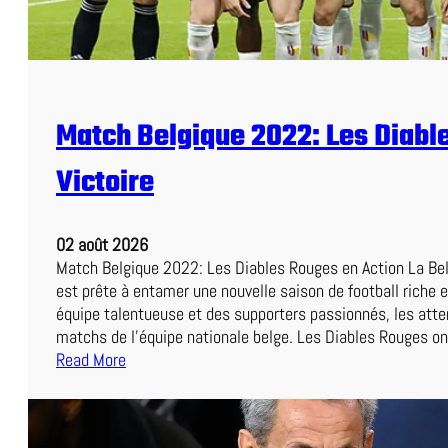
e
e
n
C
c
e
e
S
I
o
n
Match Belgique 2022: Les Diabl
i
o
r
u
Victoire
:
b
U
l
n
i
02 août 2026
D
a
Match Belgique 2022: Les Diables Rouges en Action La Be
u
b
est prête à entamer une nouvelle saison de football riche 
e
l
équipe talentueuse et des supporters passionnés, les atte
l
e
matchs de l’équipe nationale belge. Les Diables Rouges o
P
Read More
a
:
l
M
p
a
i