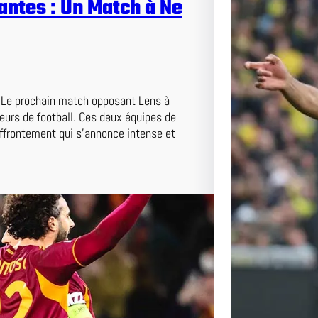
antes : Un Match à Ne
e Le prochain match opposant Lens à
eurs de football. Ces deux équipes de
affrontement qui s’annonce intense et
Duel au
et Nante
Pas Ma
Lens affr
passionn