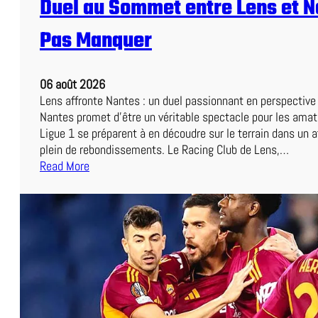
Duel au Sommet entre Lens et N
Pas Manquer
06 août 2026
Lens affronte Nantes : un duel passionnant en perspectiv
Nantes promet d’être un véritable spectacle pour les amat
Ligue 1 se préparent à en découdre sur le terrain dans un 
plein de rebondissements. Le Racing Club de Lens,…
Read More
:
D
u
e
l
a
u
S
o