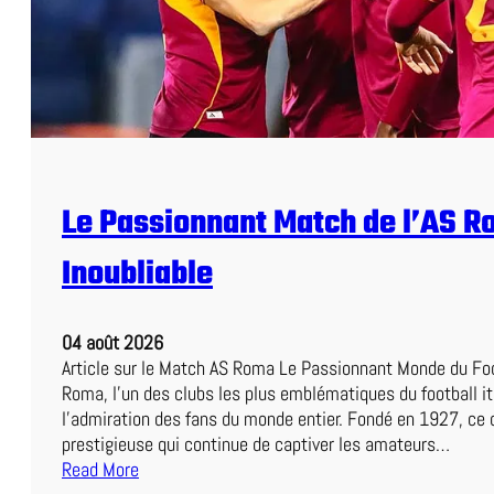
m
m
e
t
e
n
t
r
Le Passionnant Match de l’AS R
e
L
Inoubliable
e
n
s
04 août 2026
e
Article sur le Match AS Roma Le Passionnant Monde du Foo
t
Roma, l’un des clubs les plus emblématiques du football it
N
l’admiration des fans du monde entier. Fondé en 1927, ce c
a
prestigieuse qui continue de captiver les amateurs…
n
Read More
t
: