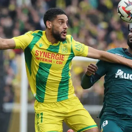
 Sommet entre Lens
s : Un Match à Ne
nquer
onte Nantes : un duel
ant en perspective Le…