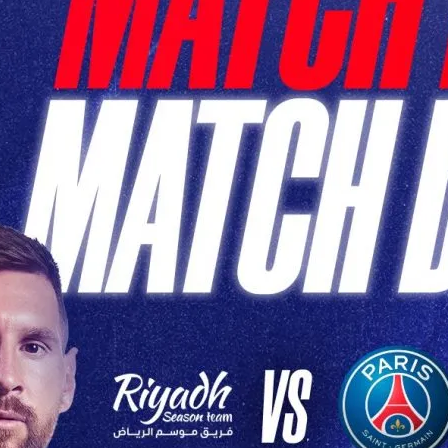
h PSG de Ce Soir: Un
pitant en
tive