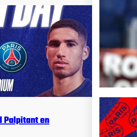
Inoubli
Article s
Passionn
l Palpitant en