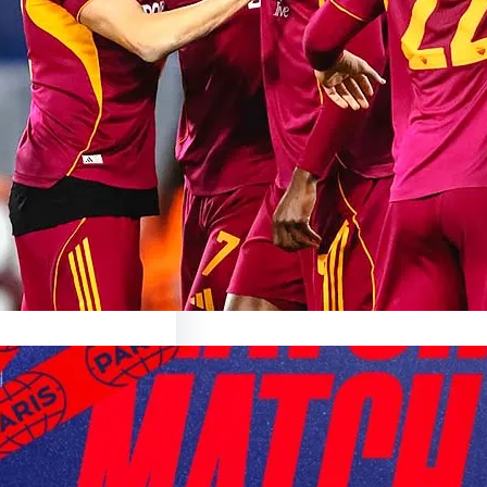
able
ur le Match AS Roma Le
ant Monde du…