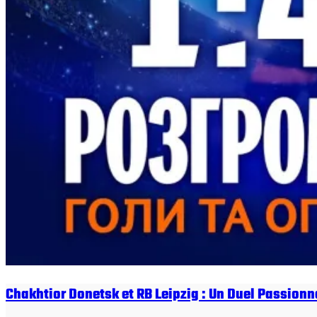
Chakhtior Donetsk et RB Leipzig : Un Duel Passion