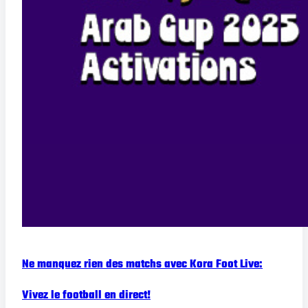
Ne manquez rien des matchs avec Kora Foot Live:
Vivez le football en direct!