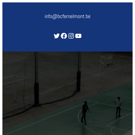
Aller
au
info@bcfernelmont.be
contenu
Twitter
Facebook
Instagram
YouTube