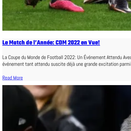
Le Match de l’Année: CDM 2022 en Vue!
La Coupe du Monde de Football 2022: Un Événement Attendu Avec I
événement tant attendu suscite déjà une grande excitation parmi 
Read More