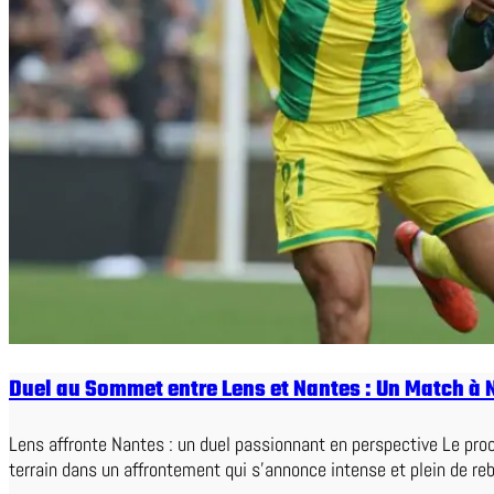
Duel au Sommet entre Lens et Nantes : Un Match à
Lens affronte Nantes : un duel passionnant en perspective Le pro
terrain dans un affrontement qui s’annonce intense et plein de r