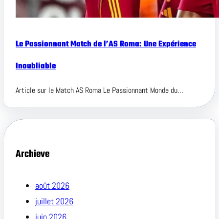
Le Passionnant Match de l’AS Roma: Une Expérience
Inoubliable
Article sur le Match AS Roma Le Passionnant Monde du…
Archieve
août 2026
juillet 2026
juin 2026