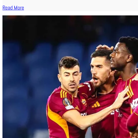
Read More